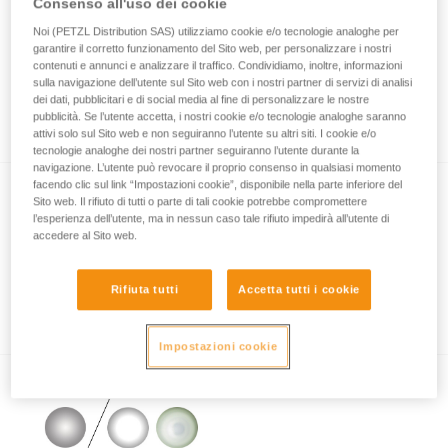
Consenso all'uso dei cookie
Noi (PETZL Distribution SAS) utilizziamo cookie e/o tecnologie analoghe per
garantire il corretto funzionamento del Sito web, per personalizzare i nostri
Come si misurano le prestazioni
contenuti e annunci e analizzare il traffico. Condividiamo, inoltre, informazioni
sulla navigazione dell’utente sul Sito web con i nostri partner di servizi di analisi
d’illuminazione con il protocollo
dei dati, pubblicitari e di social media al fine di personalizzare le nostre
ANSI/PLATO FL1?
pubblicità. Se l’utente accetta, i nostri cookie e/o tecnologie analoghe saranno
attivi solo sul Sito web e non seguiranno l’utente su altri siti. I cookie e/o
tecnologie analoghe dei nostri partner seguiranno l’utente durante la
navigazione. L’utente può revocare il proprio consenso in qualsiasi momento
facendo clic sul link “Impostazioni cookie”, disponibile nella parte inferiore del
Sito web. Il rifiuto di tutti o parte di tali cookie potrebbe compromettere
l’esperienza dell’utente, ma in nessun caso tale rifiuto impedirà all’utente di
accedere al Sito web.
Rifiuta tutti
Accetta tutti i cookie
Informazioni sull'illuminazione a led
Impostazioni cookie