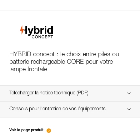
HYBRID concept : le choix entre piles ou
batterie rechargeable CORE pour votre
lampe frontale
Télécharger la notice technique (PDF)
Technical Notice
Conseils pour l'entretien de vos équipements
entretien-lampes-frontales_FR
Technical Notice
Voir la page produit