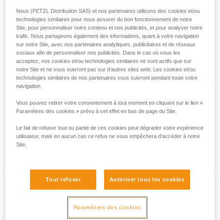
Nous (PETZL Distribution SAS) et nos partenaires utilisons des cookies et/ou
technologies similaires pour nous assurer du bon fonctionnement de notre
Site, pour personnaliser notre contenu et nos publicités, et pour analyser notre
Comment sont mesurées les performances
trafic. Nous partageons également des informations, quant à votre navigation
d’éclairage avec le protocole ANSI/PLATO
sur notre Site, avec nos partenaires analytiques, publicitaires et de réseaux
sociaux afin de personnaliser nos publicités. Dans le cas où vous les
FL1 ?
acceptez, nos cookies et/ou technologies similaires ne sont actifs que sur
notre Site et ne vous suivront pas sur d’autres sites web. Les cookies et/ou
technologies similaires de nos partenaires vous suivront pendant toute votre
navigation.
Vous pouvez retirer votre consentement à tout moment en cliquant sur le lien «
Paramètres des cookies » prévu à cet effet en bas de page du Site.
Le fait de refuser tout ou partie de ces cookies peut dégrader votre expérience
utilisateur, mais en aucun cas ce refus ne vous empêchera d’accéder à notre
Site.
Informations sur l’éclairage à led
Tout refuser
Autoriser tous les cookies
Paramètres des cookies