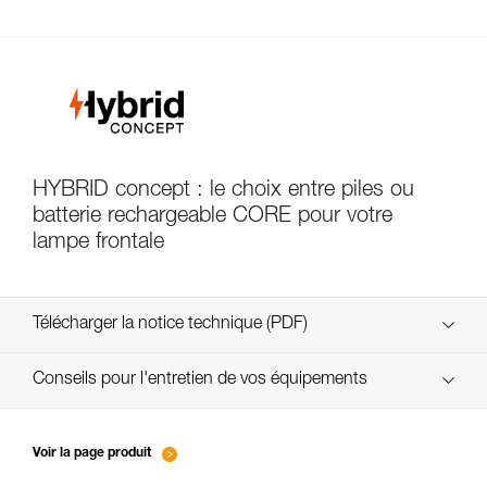
HYBRID concept : le choix entre piles ou
batterie rechargeable CORE pour votre
lampe frontale
Télécharger la notice technique (PDF)
Technical Notice
Conseils pour l'entretien de vos équipements
entretien-lampes-frontales_FR
Technical Notice
Voir la page produit