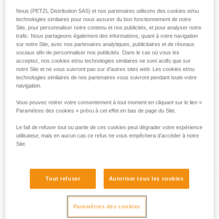
Nous (PETZL Distribution SAS) et nos partenaires utilisons des cookies et/ou
technologies similaires pour nous assurer du bon fonctionnement de notre
Site, pour personnaliser notre contenu et nos publicités, et pour analyser notre
Comment sont mesurées les performances
trafic. Nous partageons également des informations, quant à votre navigation
d’éclairage avec le protocole ANSI/PLATO
sur notre Site, avec nos partenaires analytiques, publicitaires et de réseaux
sociaux afin de personnaliser nos publicités. Dans le cas où vous les
FL1 ?
acceptez, nos cookies et/ou technologies similaires ne sont actifs que sur
notre Site et ne vous suivront pas sur d’autres sites web. Les cookies et/ou
technologies similaires de nos partenaires vous suivront pendant toute votre
navigation.
Vous pouvez retirer votre consentement à tout moment en cliquant sur le lien «
Paramètres des cookies » prévu à cet effet en bas de page du Site.
Le fait de refuser tout ou partie de ces cookies peut dégrader votre expérience
utilisateur, mais en aucun cas ce refus ne vous empêchera d’accéder à notre
Site.
Informations sur l’éclairage à led
Tout refuser
Autoriser tous les cookies
Paramètres des cookies