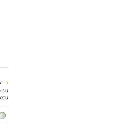
ant
é du
ceau