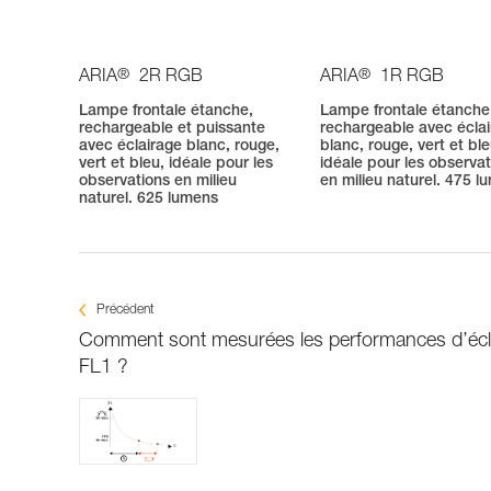
®
®
ARIA
2R RGB
ARIA
1R RGB
Lampe frontale étanche,
Lampe frontale étanche
rechargeable et puissante
rechargeable avec écla
avec éclairage blanc, rouge,
blanc, rouge, vert et ble
vert et bleu, idéale pour les
idéale pour les observa
observations en milieu
en milieu naturel. 475 l
naturel. 625 lumens
Précédent
Comment sont mesurées les performances d’écla
FL1 ?