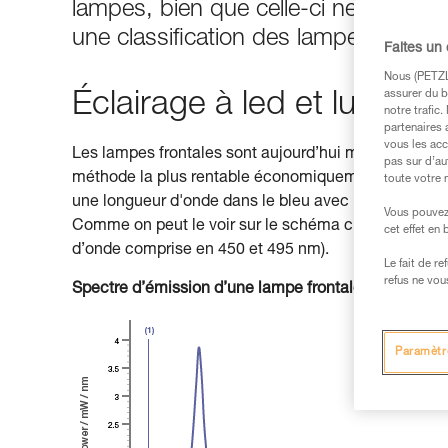
lampes, bien que celle-ci ne soit pas
une classification des lampes selon
Faites un
Nous (PETZL 
assurer du b
Éclairage à led et lumière
notre trafic
partenaires 
vous les acc
Les lampes frontales sont aujourd’hui majoritairement
pas sur d’au
méthode la plus rentable économiquement pour fabr
toute votre 
une longueur d'onde dans le bleu avec un luminopho
Vous pouvez 
Comme on peut le voir sur le schéma ci-dessous, les
cet effet en
d’onde comprise en 450 et 495 nm).
Le fait de r
refus ne vou
Spectre d’émission d’une lampe frontale Petzl
Paramètr