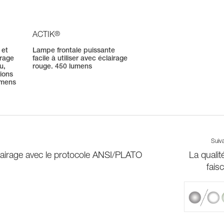
®
ACTIK
 et
Lampe frontale puissante
irage
facile à utiliser avec éclairage
u,
rouge. 450 lumens
tions
umens
Suiv
irage avec le protocole ANSI/PLATO
La qualit
fais