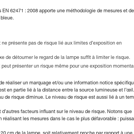
es EN 62471 : 2008 apporte une méthodologie de mesures et de
 bleue.
t ne présente pas de risque lié aux limites d’exposition en
e de détourner le regard de la lampe suffit à limiter le risque.
uit peut présenter un risque même pour une exposition moment
 de réaliser un marquage et/ou une information notice spécifiqu
st en partie lié à la distance entre la source lumineuse et l’œil
au de risque diminue. Le niveau de risque est aussi lié à un te
d’autres facteurs influant sur le niveau de risque. Notons que
 réalisant les mesures dans le cas le plus défavorable : puiss
à 20 cm de la lampe, soit relativement proche par rapport à une