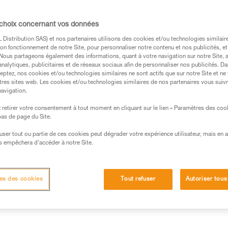
 d’application obligatoire. Cette norme perm
 des groupes de risque.
 choix concernant vos données
Distribution SAS) et nos partenaires utilisons des cookies et/ou technologies similai
on fonctionnement de notre Site, pour personnaliser notre contenu et nos publicités, et
 bleue
. Nous partageons également des informations, quant à votre navigation sur notre Site, 
analytiques, publicitaires et de réseaux sociaux afin de personnaliser nos publicités. Da
eptez, nos cookies et/ou technologies similaires ne sont actifs que sur notre Site et ne
 constituées de led, light emitting diode. Actuellement, la
tres sites web. Les cookies et/ou technologies similaires de nos partenaires vous suiv
iquer des leds blanches consiste à combiner une diode émett
navigation.
re jaune.
retirer votre consentement à tout moment en cliquant sur le lien « Paramètres des coo
 leds émettent donc principalement de la lumière bleue (long
 bas de page du Site.
efuser tout ou partie de ces cookies peut dégrader votre expérience utilisateur, mais en 
s empêchera d’accéder à notre Site.
es des cookies
Tout refuser
Autoriser tous