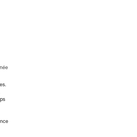
anée
es.
.
mps
ance