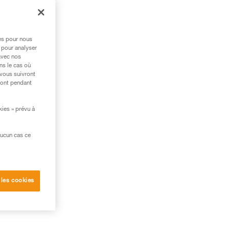
et
res pour nous
 pour analyser
avec nos
ns le cas où
 vous suivront
ront pendant
ant
kies » prévu à
ueur
aucun cas ce
 les cookies