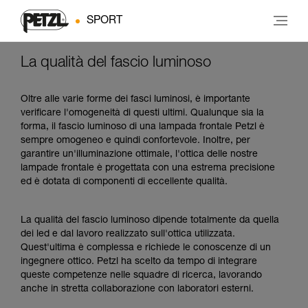
SPORT
La qualità del fascio luminoso
Oltre alle varie forme dei fasci luminosi, è importante
verificare l'omogeneità di questi ultimi. Qualunque sia la
forma, il fascio luminoso di una lampada frontale Petzl è
sempre omogeneo e quindi confortevole. Inoltre, per
garantire un'illuminazione ottimale, l'ottica delle nostre
lampade frontale è progettata con una estrema precisione
ed è dotata di componenti di eccellente qualità.
La qualità del fascio luminoso dipende totalmente da quella
dei led e dal lavoro realizzato sull'ottica utilizzata.
Quest'ultima è complessa e richiede le conoscenze di un
ingegnere ottico. Petzl ha scelto da tempo di integrare
queste competenze nelle squadre di ricerca, lavorando
anche in stretta collaborazione con laboratori esterni.