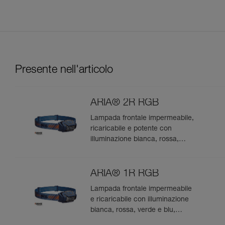
Presente nell'articolo
ARIA® 2R RGB
Lampada frontale impermeabile,
ricaricabile e potente con
illuminazione bianca, rossa,
verde e blu, ideale per
l’osservazione nella natura. 625
lumen
ARIA® 1R RGB
Lampada frontale impermeabile
e ricaricabile con illuminazione
bianca, rossa, verde e blu,
ideale per l’osservazione nella