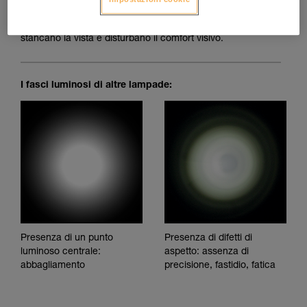
Fascio luminoso perfettamente omogeneo: niente macchie
d'ombra, irregolarità o punti di abbagliamento, che
stancano la vista e disturbano il comfort visivo.
I fasci luminosi di altre lampade:
Presenza di un punto
Presenza di difetti di
luminoso centrale:
aspetto: assenza di
abbagliamento
precisione, fastidio, fatica