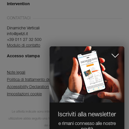
Intervention
CONTATTACI
Dinamiche Verticali
info@petzl.it
+39 011 27 32 500
Modulo di contatto
Accesso stampa
Note legali
Politica di trattamento dei dati personali e di gestione dei cookie
Accessibility Declaration
Impostazioni cookie
Le attività indicate sono intrinsecamente pericolose. È indispensabile che ogni
Iscriviti alla newsletter
utilizzatore abbia seguito una formazione e disponga delle competenze per l’utilizzo
e rimani connesso alle nostre
dei dispositivi in queste attività.