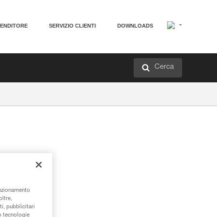
VENDITORE
SERVIZIO CLIENTI
DOWNLOADS
Cerca
unzionamento
oltre,
una
i, pubblicitari
/o tecnologie