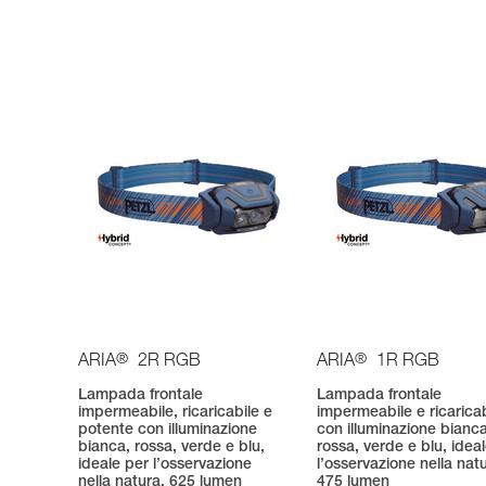
®
®
ARIA
2R RGB
ARIA
1R RGB
Lampada frontale
Lampada frontale
impermeabile, ricaricabile e
impermeabile e ricaricab
potente con illuminazione
con illuminazione bianca
bianca, rossa, verde e blu,
rossa, verde e blu, idea
ideale per l’osservazione
l’osservazione nella nat
nella natura. 625 lumen
475 lumen