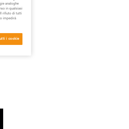
ogie analoghe
nso in qualsiasi
rifiuto di tutti
to impedirà
utti i cookie