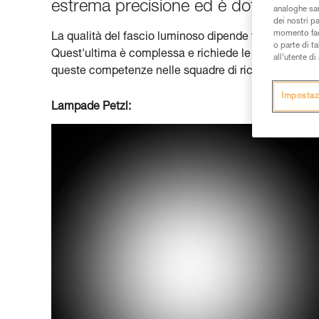
estrema precisione ed è dotata di co
analoghe sar
dei nostri p
momento facen
La qualità del fascio luminoso dipende totalmente da q
o parte di t
Quest'ultima è complessa e richiede le conoscenze d
all’utente d
queste competenze nelle squadre di ricerca, lavorand
Impostaz
Lampade Petzl: