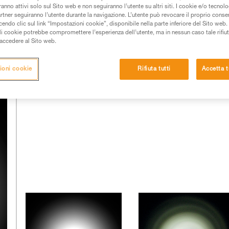
mponenti di eccellente qualità.
anno attivi solo sul Sito web e non seguiranno l’utente su altri siti. I cookie e/o tecnol
artner seguiranno l’utente durante la navigazione. L’utente può revocare il proprio conse
do clic sul link “Impostazioni cookie”, disponibile nella parte inferiore del Sito web. Il 
uella dei led e dal lavoro realizzato sull'ottica utilizzata.
ali cookie potrebbe compromettere l’esperienza dell’utente, ma in nessun caso tale rifiu
i un ingegnere ottico. Petzl ha scelto da tempo di integrare
i accedere al Sito web.
o anche in stretta collaborazione con laboratori esterni.
ioni cookie
Rifiuta tutti
Accetta t
I fasci luminosi di altre lampade: