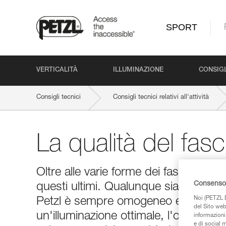
SPORT
VERTICALITÀ
ILLUMINAZIONE
CONSIGL
Consigli tecnici
Consigli tecnici relativi all'attività
La qualità del fas
Oltre alle varie forme dei fasci lumino
Consenso 
questi ultimi. Qualunque sia la forma
Noi (PETZL D
Petzl è sempre omogeneo e quindi con
del Sito web,
un'illuminazione ottimale, l'ottica de
informazioni 
e di social m