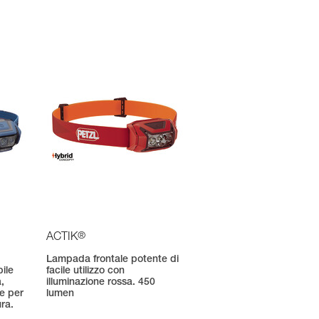
®
ACTIK
Lampada frontale potente di
ile
facile utilizzo con
,
illuminazione rossa. 450
le per
lumen
ura.