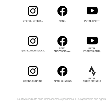
Le attività indicate sono intrinsecamente pericolose. È indispensabile che ogni ut