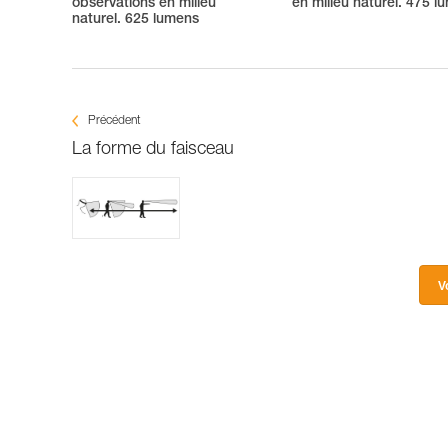
observations en milieu
en milieu naturel. 475 l
naturel. 625 lumens
Précédent
La forme du faisceau
V