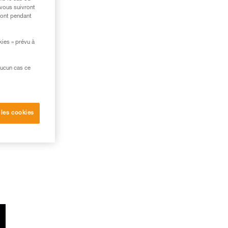
 vous suivront
ront pendant
,
kies » prévu à
ec
aucun cas ce
 les cookies