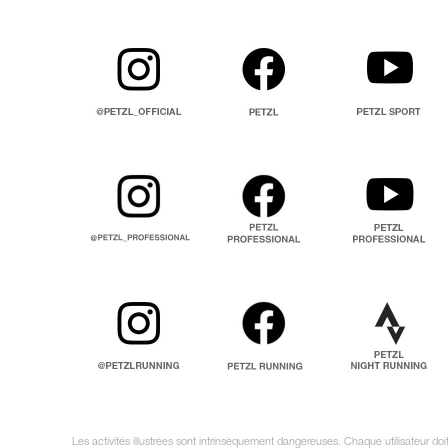
Les activités illustrées sont intrinsèquement dangereuses. Chaque utilisateur do