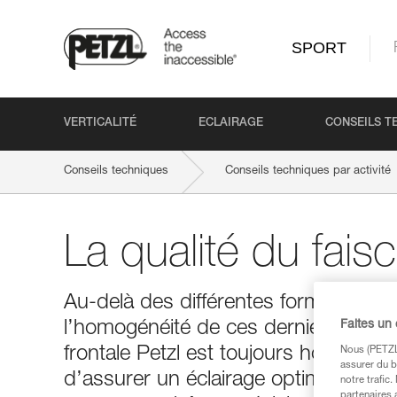
SPORT
VERTICALITÉ
ECLAIRAGE
CONSEILS T
Conseils techniques
Conseils techniques par activité
La qualité du fais
Au-delà des différentes formes de fais
l’homogénéité de ces derniers. Quell
Faites un
frontale Petzl est toujours homogène 
Nous (PETZL 
assurer du b
d’assurer un éclairage optimal, les 
notre trafic
partenaires 