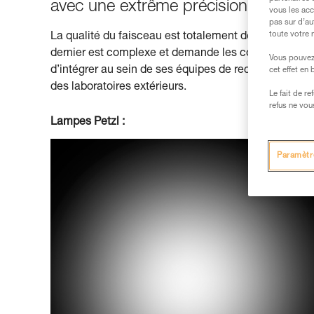
avec une extrême précision et sont 
vous les acc
pas sur d’au
toute votre 
La qualité du faisceau est totalement dépendante de ce
dernier est complexe et demande les connaissances d
Vous pouvez 
d’intégrer au sein de ses équipes de recherche ces 
cet effet en
des laboratoires extérieurs.
Le fait de r
refus ne vou
Lampes Petzl :
Paramètr