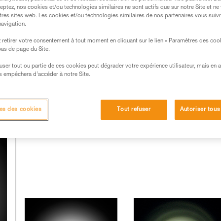
dotées de composants d’excellente qualité.
eptez, nos cookies et/ou technologies similaires ne sont actifs que sur notre Site et ne
tres sites web. Les cookies et/ou technologies similaires de nos partenaires vous suiv
navigation.
lle des leds et du travail réalisé sur l’optique utilisée. Ce
’ingénieur en optique. Petzl à fait le choix, depuis longtemps
retirer votre consentement à tout moment en cliquant sur le lien « Paramètres des coo
compétences et travaille également en étroite collaboration av
 bas de page du Site.
efuser tout ou partie de ces cookies peut dégrader votre expérience utilisateur, mais en 
s empêchera d’accéder à notre Site.
Les faisceaux d’autres lampes :
es des cookies
Tout refuser
Autoriser tous