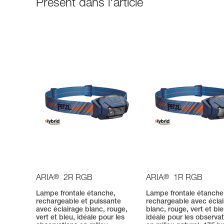
Présent dans l'article
®
®
ARIA
2R RGB
ARIA
1R RGB
Lampe frontale étanche,
Lampe frontale étanche
rechargeable et puissante
rechargeable avec écla
avec éclairage blanc, rouge,
blanc, rouge, vert et ble
vert et bleu, idéale pour les
idéale pour les observa