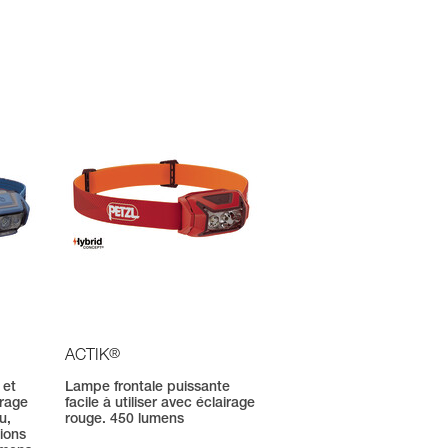
®
ACTIK
 et
Lampe frontale puissante
irage
facile à utiliser avec éclairage
u,
rouge. 450 lumens
tions