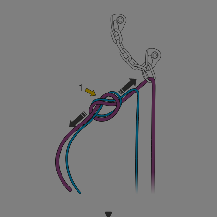
sicurezza, prima di riprodurla autonomamente.
Forniamo esempi di tecniche relative alla vostra
attività. Ne possono esistere altre che non
vengono qui descritte.