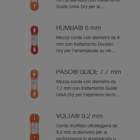
mm di diametro con trattamento
Guide UIAA Dry per la
performance estrema in
arrampicata o alpinismo
RUMBA® 8 mm
Mezza corda con diametro da 8
mm con trattamento Duratec
Dry per l’arrampicata su vie
lunghe e l’alpinismo
PASO® GUIDE 7.7 mm
Mezza corda con diametro da
7,7 mm con trattamento Guide
UIAA Dry per l’alpinismo tecnico
e l’ice-climbing
VOLTA® 9.2 mm
Corda multitipo ultraleggera da
9,2 mm di diametro per la
performance in arrampicata o