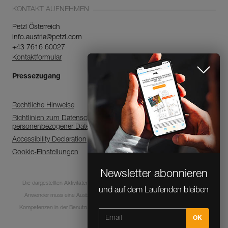
KONTAKT AUFNEHMEN
Petzl Österreich
info.austria@petzl.com
+43 7616 60027
Kontaktformular
Pressezugang
Rechtliche Hinweise
Richtlinien zum Datenschutz, zur Verarbeitung
personenbezogener Daten
Newsletter abonnieren
Accessibility Declaration
und auf dem Laufenden bleiben
Cookie-Einstellungen
Die dargestellten Aktivitäten sind mit Risiken und Gefahren verbunden. Jeder
Anwender muss eine Ausbildung absolviert haben und über entsprechende
CLOSE
Kompetenzen in der Benutzung der Ausrüstung bei diesen Aktivitäten verfügen.