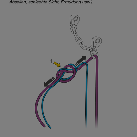
Abseilen, schlechte Sicht, Ermüdung usw.).
entsprechende Ausbildung und ein spezielles
Training voraus. Prüfen Sie zusammen mit
einem Profi, ob Sie in der Lage sind, den
Vorgang alleine sicher zu wiederholen, bevor
Sie ihn eigenständig durchführen.
Wir geben Beispiele für die mit Ihrer Aktivität
verbundenen Techniken. Möglicherweise gibt es
noch andere Techniken, die hier nicht
beschrieben werden.