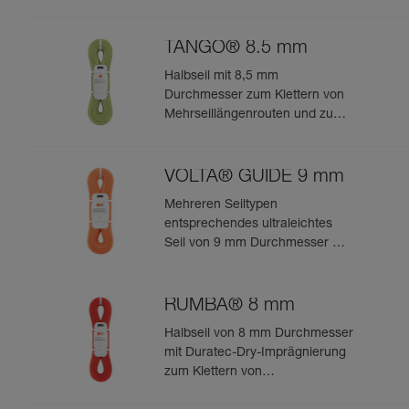
TANGO® 8.5 mm
Halbseil mit 8,5 mm
Durchmesser zum Klettern von
Mehrseillängenrouten und zum
Bergsteigen in felsigem Terrain
VOLTA® GUIDE 9 mm
Mehreren Seiltypen
entsprechendes ultraleichtes
Seil von 9 mm Durchmesser mit
Guide-UIAA-Dry-Imprägnierung
für ultimative Performance beim
Klettern oder Bergsteigen
RUMBA® 8 mm
Halbseil von 8 mm Durchmesser
mit Duratec-Dry-Imprägnierung
zum Klettern von
Mehrseillängenrouten und zum