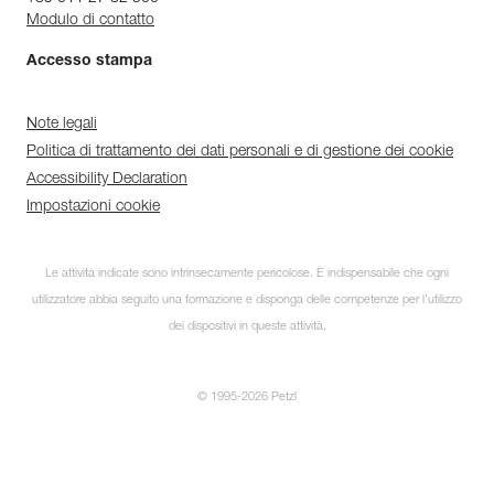
Modulo di contatto
Accesso stampa
Note legali
Politica di trattamento dei dati personali e di gestione dei cookie
Accessibility Declaration
Impostazioni cookie
Le attività indicate sono intrinsecamente pericolose. È indispensabile che ogni
utilizzatore abbia seguito una formazione e disponga delle competenze per l’utilizzo
dei dispositivi in queste attività.
© 1995-2026 Petzl