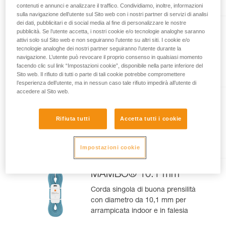
contenuti e annunci e analizzare il traffico. Condividiamo, inoltre, informazioni
vengono qui descritte.
sulla navigazione dell’utente sul Sito web con i nostri partner di servizi di analisi
dei dati, pubblicitari e di social media al fine di personalizzare le nostre
TANGO® 8.5 mm
pubblicità. Se l’utente accetta, i nostri cookie e/o tecnologie analoghe saranno
attivi solo sul Sito web e non seguiranno l’utente su altri siti. I cookie e/o
Mezza corda con diametro da
tecnologie analoghe dei nostri partner seguiranno l’utente durante la
navigazione. L’utente può revocare il proprio consenso in qualsiasi momento
8,5 mm per l’arrampicata su vie
facendo clic sul link “Impostazioni cookie”, disponibile nella parte inferiore del
lunghe e l’alpinismo su roccia
Sito web. Il rifiuto di tutti o parte di tali cookie potrebbe compromettere
l’esperienza dell’utente, ma in nessun caso tale rifiuto impedirà all’utente di
accedere al Sito web.
CONTACT® 9.8 mm
Rifiuta tutti
Accetta tutti i cookie
Corda singola leggera con
diametro da 9,8 mm per
arrampicata indoor e in falesia
Impostazioni cookie
MAMBO® 10.1 mm
Corda singola di buona prensilità
con diametro da 10,1 mm per
arrampicata indoor e in falesia