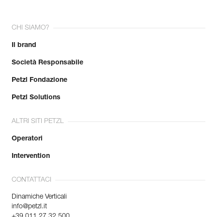
CHI SIAMO?
Il brand
Società Responsabile
Petzl Fondazione
Petzl Solutions
ALTRI SITI PETZL
Operatori
Intervention
CONTATTACI
Dinamiche Verticali
info@petzl.it
+39 011 27 32 500