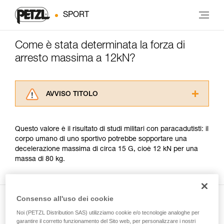
SPORT
Come è stata determinata la forza di
arresto massima a 12kN?
AVVISO TITOLO
Leggere attentamente le istruzioni tecniche dei
prodotti utilizzati in questo consiglio prima di
Questo valore è il risultato di studi militari con paracadutisti: il
consultarlo. Dovete aver compreso le
corpo umano di uno sportivo potrebbe sopportare una
informazioni dell’istruzione tecnica per poter
decelerazione massima di circa 15 G, cioè 12 kN per una
capire queste ulteriori informazioni.
massa di 80 kg.
La padronanza di queste tecniche richiede una
formazione ed un addestramento specifico.
Verificate con un professionista la vostra
capacità di rifare la manovra, da soli, in piena
Consenso all'uso dei cookie
sicurezza, prima di riprodurla autonomamente.
Forniamo esempi di tecniche relative alla vostra
Noi (PETZL Distribution SAS) utilizziamo cookie e/o tecnologie analoghe per
garantire il corretto funzionamento del Sito web, per personalizzare i nostri
Presente nell'articolo
attività. Ne possono esistere altre che non