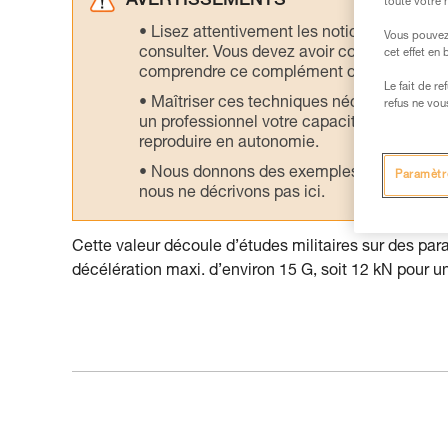
AVERTISSEMENTS
toute votre 
Lisez attentivement les notices technique
Vous pouvez 
consulter. Vous devez avoir compris les in
cet effet en
comprendre ce complément d’informations
Le fait de r
Maîtriser ces techniques nécessite une f
refus ne vou
un professionnel votre capacité à refaire la
reproduire en autonomie.
Nous donnons des exemples de techniques l
Paramètr
nous ne décrivons pas ici.
Cette valeur découle d’études militaires sur des para
décélération maxi. d’environ 15 G, soit 12 kN pour 