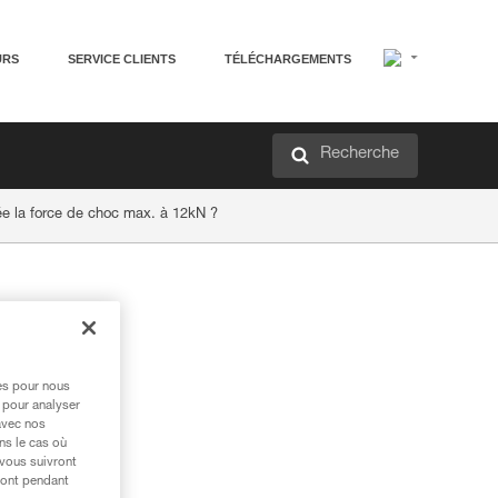
URS
SERVICE CLIENTS
TÉLÉCHARGEMENTS
Recherche
e la force de choc max. à 12kN ?
res pour nous
 pour analyser
avec nos
ns le cas où
 vous suivront
ront pendant