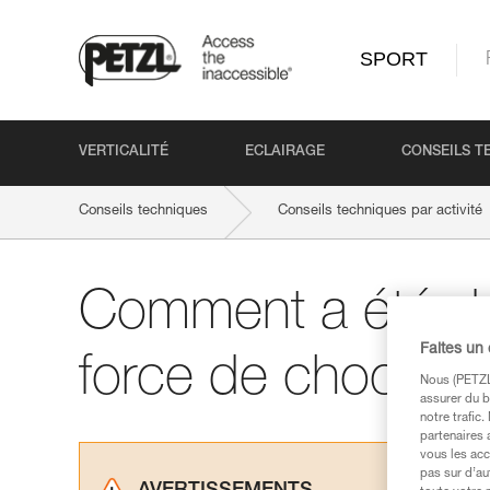
SPORT
VERTICALITÉ
ECLAIRAGE
CONSEILS T
Conseils techniques
Conseils techniques par activité
Comment a été dé
Faites un
force de choc ma
Nous (PETZL 
assurer du b
notre trafic
partenaires 
vous les acc
pas sur d’au