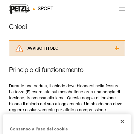
SPORT
Chiodi
AVVISO TITOLO
Leggere attentamente le istruzioni tecniche dei
prodotti utilizzati in questo consiglio prima di
Principio di funzionamento
consultarlo. Dovete aver compreso le
informazioni dell’istruzione tecnica per poter
capire queste ulteriori informazioni.
Durante una caduta, il chiodo deve bloccarsi nella fessura.
La padronanza di queste tecniche richiede una
La forza (F) esercitata sul moschettone crea una coppia di
formazione ed un addestramento specifico.
torsione, trasmessa alla lama. Questa coppia di torsione
Verificate con un professionista la vostra
blocca il chiodo nel suo alloggiamento. Un chiodo non deve
capacità di rifare la manovra, da soli, in piena
reggere esclusivamente per attrito o compressione.
sicurezza, prima di riprodurla autonomamente.
Forniamo esempi di tecniche relative alla vostra
attività. Ne possono esistere altre che non
Consenso all'uso dei cookie
vengono qui descritte.