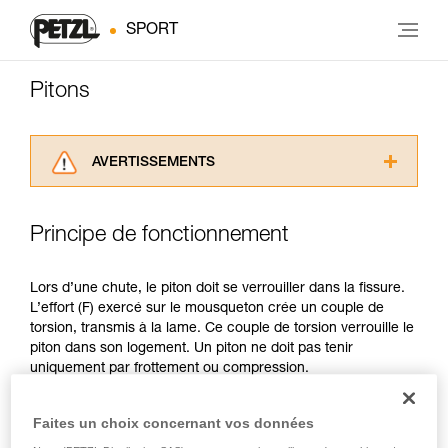
SPORT
Pitons
AVERTISSEMENTS
Lisez attentivement les notices techniques des
produits utilisés dans ce conseil avant de le
Principe de fonctionnement
consulter. Vous devez avoir compris les
informations de la notice technique pour
pouvoir comprendre ce complément
Lors d’une chute, le piton doit se verrouiller dans la fissure.
d’informations.
L’effort (F) exercé sur le mousqueton crée un couple de
Maîtriser ces techniques nécessite une
torsion, transmis à la lame. Ce couple de torsion verrouille le
formation et un entraînement spécifique. Validez
piton dans son logement. Un piton ne doit pas tenir
avec un professionnel votre capacité à refaire
uniquement par frottement ou compression.
la manipulation, seul, en toute sécurité, avant
de la reproduire en autonomie.
Nous donnons des exemples de techniques
Faites un choix concernant vos données
liées à votre activité. Il peut en exister d’autres