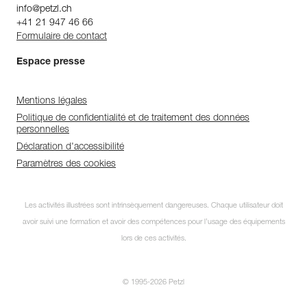
info@petzl.ch
+41 21 947 46 66
Formulaire de contact
Espace presse
Mentions légales
Politique de confidentialité et de traitement des données
personnelles
Déclaration d'accessibilité
Paramètres des cookies
Les activités illustrées sont intrinsèquement dangereuses. Chaque utilisateur doit
avoir suivi une formation et avoir des compétences pour l’usage des équipements
lors de ces activités.
© 1995-2026 Petzl