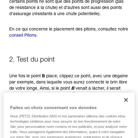
certains points ne sont que des points de progression (pas
avec un professionnel votre capacité à refaire
de résistance à la chute) et d’autres sont aussi des points
la manipulation, seul, en toute sécurité, avant
d’assurage (résistants à une chute potentielle).
de la reproduire en autonomie.
Nous donnons des exemples de techniques
En ce qui concerne le placement des pitons, consultez notre
liées à votre activité. Il peut en exister d’autres
conseil Pitons
que nous ne décrivons pas ici.
.
2. Test du point
Une fois le point
B
placé, clippez ce point, avec une dégaine
par exemple, dans laquelle vous aurez connecté le brin libre
de votre longe. Ainsi, si le point
B
venait à lâcher, il serait
toujours au bout de votre longe. À la place de la dégaine,
vous pouvez aussi cravater le point à l’aide d’une cordelette
Faites un choix concernant vos données
ou d’une sangle fine reliée par un mousqueton simple.
Nous (PETZL Distribution SAS) et nos partenaires utilisons des cookies et/ou
technologies similaires pour nous assurer du bon fonctionnement de notre
Clippez votre étrier au point (ne pas se connecter dans le
Site, pour personnaliser notre contenu et nos publicités, et pour analyser notre
mousqueton de la longe pour éviter les interférences avec le
trafic. Nous partageons également des informations, quant à votre navigation
bloqueur de la longe).
sur notre Site, avec nos partenaires analytiques, publicitaires et de réseaux