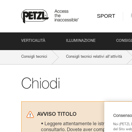
SPORT
VERTICALITÀ
ILLUMINAZIONE
CONSIGL
Consigli tecnici
Consigli tecnici relativi all'attività
Chiodi
AVVISO TITOLO
Consenso 
Leggere attentamente le istruzioni tecniche
Noi (PETZL D
consultarlo. Dovete aver compreso le inform
del Sito web,