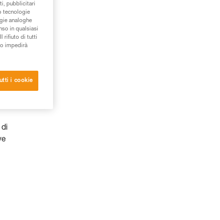
i, pubblicitari
/o tecnologie
ogie analoghe
nso in qualsiasi
rifiuto di tutti
to impedirà
utti i cookie
 di
ve