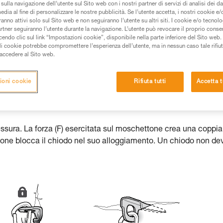
sulla navigazione dell’utente sul Sito web con i nostri partner di servizi di analisi dei dat
edia al fine di personalizzare le nostre pubblicità. Se l’utente accetta, i nostri cookie e
de una formazione ed un addestramento specifico.
anno attivi solo sul Sito web e non seguiranno l’utente su altri siti. I cookie e/o tecnol
artner seguiranno l’utente durante la navigazione. L’utente può revocare il proprio conse
pacità di rifare la manovra, da soli, in piena sicurezza,
do clic sul link “Impostazioni cookie”, disponibile nella parte inferiore del Sito web. Il 
ali cookie potrebbe compromettere l’esperienza dell’utente, ma in nessun caso tale rifiu
i accedere al Sito web.
vostra attività. Ne possono esistere altre che non
ioni cookie
Rifiuta tutti
Accetta t
o
essura. La forza (F) esercitata sul moschettone crea una coppia
sione blocca il chiodo nel suo alloggiamento. Un chiodo non de