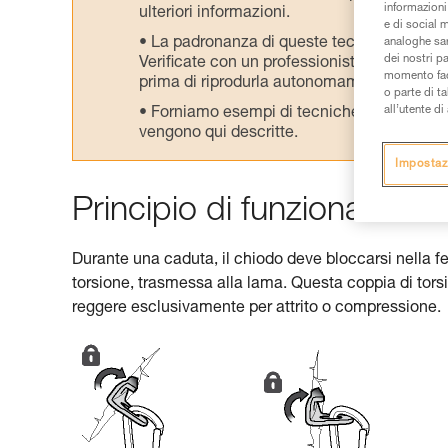
informazioni 
ulteriori informazioni.
e di social m
La padronanza di queste tecniche richie
analoghe sar
dei nostri p
Verificate con un professionista la vostra ca
momento facen
prima di riprodurla autonomamente.
o parte di t
all’utente d
Forniamo esempi di tecniche relative alla 
vengono qui descritte.
Impostaz
Principio di funzionament
Durante una caduta, il chiodo deve bloccarsi nella f
torsione, trasmessa alla lama. Questa coppia di tor
reggere esclusivamente per attrito o compressione.