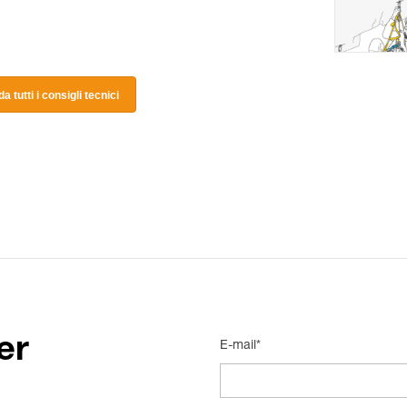
a tutti i consigli tecnici
er
E-mail*