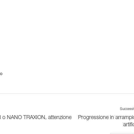
io
Success
N o NANO TRAXION, attenzione
Progressione in arrampi
artifi