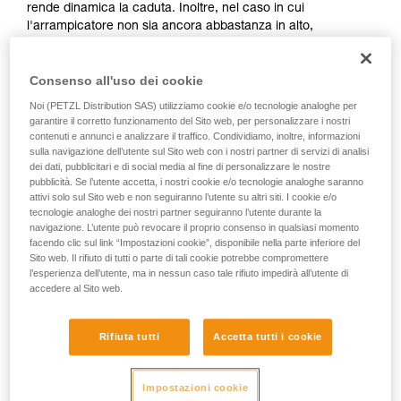
rende dinamica la caduta. Inoltre, nel caso in cui
capacità di rifare la manovra, da soli, in piena
l'arrampicatore non sia ancora abbastanza in alto,
sicurezza, prima di riprodurla autonomamente.
rischierebbe una caduta al suolo.
Forniamo esempi di tecniche relative alla vostra
attività. Ne possono esistere altre che non
In ogni caso, è necessario stare attenti e vigili quando si
Consenso all'uso dei cookie
vengono qui descritte.
assicura, per poter anticipare un'eventuale caduta.
Noi (PETZL Distribution SAS) utilizziamo cookie e/o tecnologie analoghe per
Ricordiamo che in caso di rischio di caduta al suolo, o su
garantire il corretto funzionamento del Sito web, per personalizzare i nostri
cengia, non si renderà dinamico l'arrampicatore.
contenuti e annunci e analizzare il traffico. Condividiamo, inoltre, informazioni
sulla navigazione dell’utente sul Sito web con i nostri partner di servizi di analisi
Per controllare meglio l'assicurazione dinamica durante una
dei dati, pubblicitari e di social media al fine di personalizzare le nostre
caduta, non esitate ad allenarvi. Per esercitarvi, cominciate
pubblicità. Se l’utente accetta, i nostri cookie e/o tecnologie analoghe saranno
ad effettuare cadute abbastanza alte rispetto al suolo (per
attivi solo sul Sito web e non seguiranno l’utente su altri siti. I cookie e/o
esempio, a fine tiro).
tecnologie analoghe dei nostri partner seguiranno l’utente durante la
navigazione. L’utente può revocare il proprio consenso in qualsiasi momento
facendo clic sul link “Impostazioni cookie”, disponibile nella parte inferiore del
Sito web. Il rifiuto di tutti o parte di tali cookie potrebbe compromettere
l’esperienza dell’utente, ma in nessun caso tale rifiuto impedirà all’utente di
accedere al Sito web.
Rifiuta tutti
Accetta tutti i cookie
Impostazioni cookie