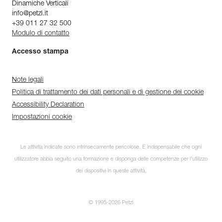
Dinamiche Verticali
info@petzl.it
+39 011 27 32 500
Modulo di contatto
Accesso stampa
Note legali
Politica di trattamento dei dati personali e di gestione dei cookie
Accessibility Declaration
Impostazioni cookie
Le attività indicate sono intrinsecamente pericolose. È indispensabile che ogni
utilizzatore abbia seguito una formazione e disponga delle competenze per l’utilizzo
dei dispositivi in queste attività.
© 1995-2026 Petzl