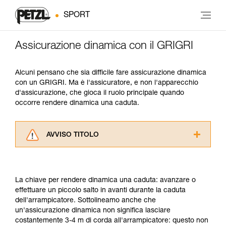
SPORT
Assicurazione dinamica con il GRIGRI
Alcuni pensano che sia difficile fare assicurazione dinamica
con un GRIGRI. Ma è l'assicuratore, e non l'apparecchio
d'assicurazione, che gioca il ruolo principale quando
occorre rendere dinamica una caduta.
AVVISO TITOLO
Leggere attentamente le istruzioni tecniche dei
prodotti utilizzati in questo consiglio prima di
consultarlo. Dovete aver compreso le
La chiave per rendere dinamica una caduta: avanzare o
informazioni dell’istruzione tecnica per poter
effettuare un piccolo salto in avanti durante la caduta
capire queste ulteriori informazioni.
dell'arrampicatore. Sottolineamo anche che
La padronanza di queste tecniche richiede una
un'assicurazione dinamica non significa lasciare
formazione ed un addestramento specifico.
costantemente 3-4 m di corda all'arrampicatore: questo non
Verificate con un professionista la vostra