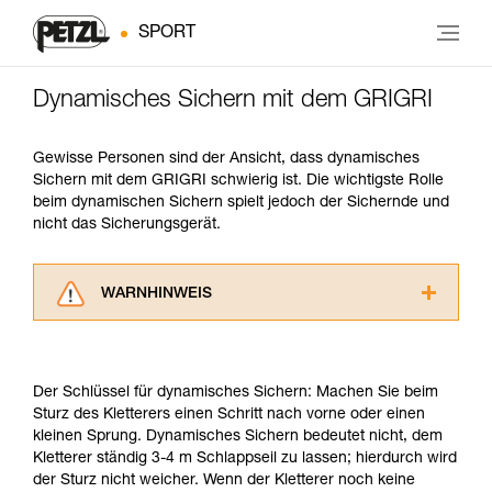
SPORT
Dynamisches Sichern mit dem GRIGRI
Gewisse Personen sind der Ansicht, dass dynamisches
Sichern mit dem GRIGRI schwierig ist. Die wichtigste Rolle
beim dynamischen Sichern spielt jedoch der Sichernde und
nicht das Sicherungsgerät.
WARNHINWEIS
Lesen Sie die Gebrauchsanweisungen der
Produkte, um die es in diesem Tech Tipp geht,
aufmerksam durch, bevor Sie diesen zu Rate
Der Schlüssel für dynamisches Sichern: Machen Sie beim
ziehen. Um diese Zusatzinformationen
Sturz des Kletterers einen Schritt nach vorne oder einen
verstehen zu können, müssen Sie zuerst die in
kleinen Sprung. Dynamisches Sichern bedeutet nicht, dem
der Gebrauchsanweisung enthaltenen
Kletterer ständig 3-4 m Schlappseil zu lassen; hierdurch wird
Informationen richtig verstanden haben.
der Sturz nicht weicher. Wenn der Kletterer noch keine
Die Beherrschung dieser Techniken setzt eine