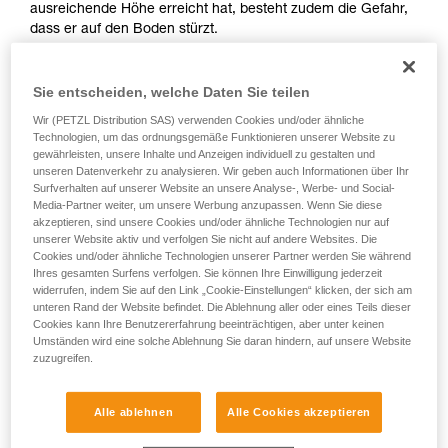
ausreichende Höhe erreicht hat, besteht zudem die Gefahr,
entsprechende Ausbildung und ein spezielles
dass er auf den Boden stürzt.
Training voraus. Prüfen Sie zusammen mit
einem Profi, ob Sie in der Lage sind, den
Auf jeden Fall müssen Sie beim Sichern stets aufmerksam
Vorgang alleine sicher zu wiederholen, bevor
und wachsam bleiben, um auf einen möglichen Sturz
Sie entscheiden, welche Daten Sie teilen
Sie ihn eigenständig durchführen.
vorbereitet zu sein. Wir erinnern daran, dass der Kletterer bei
Wir geben Beispiele für die mit Ihrer Aktivität
Wir (PETZL Distribution SAS) verwenden Cookies und/oder ähnliche
Gefahr eines Grounders oder Aufschlags auf ein Felsband
verbundenen Techniken. Möglicherweise gibt es
Technologien, um das ordnungsgemäße Funktionieren unserer Website zu
nicht dynamisch gesichert werden darf.
gewährleisten, unsere Inhalte und Anzeigen individuell zu gestalten und
noch andere Techniken, die hier nicht
unseren Datenverkehr zu analysieren. Wir geben auch Informationen über Ihr
beschrieben werden.
Um die Technik des dynamischen Sicherns im Falle eines
Surfverhalten auf unserer Website an unsere Analyse-, Werbe- und Social-
Sturzes besser zu beherrschen, sollten Sie diese trainieren.
Media-Partner weiter, um unsere Werbung anzupassen. Wenn Sie diese
Beginnen Sie bei Ihren Übungen mit Stürzen in
akzeptieren, sind unsere Cookies und/oder ähnliche Technologien nur auf
ausreichender Höhe über dem Boden (z.B. am Ende der
unserer Website aktiv und verfolgen Sie nicht auf andere Websites. Die
Cookies und/oder ähnliche Technologien unserer Partner werden Sie während
Seillänge).
Ihres gesamten Surfens verfolgen. Sie können Ihre Einwilligung jederzeit
widerrufen, indem Sie auf den Link „Cookie-Einstellungen“ klicken, der sich am
unteren Rand der Website befindet. Die Ablehnung aller oder eines Teils dieser
Cookies kann Ihre Benutzererfahrung beeinträchtigen, aber unter keinen
Umständen wird eine solche Ablehnung Sie daran hindern, auf unsere Website
zuzugreifen.
Alle ablehnen
Alle Cookies akzeptieren