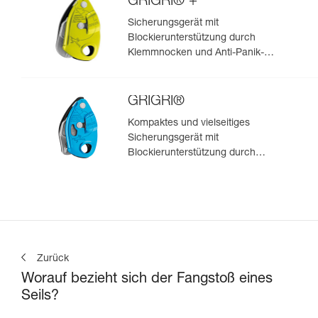
GRIGRI® +
Sicherungsgerät mit
Blockierunterstützung durch
Klemmnocken und Anti-Panik-
Hebel, optimiert für das Toprope-
Klettern
GRIGRI®
Kompaktes und vielseitiges
Sicherungsgerät mit
Blockierunterstützung durch
Klemmnocken, zum Vorstiegs-
und Toprope-Klettern
Zurück
Worauf bezieht sich der Fangstoß eines
Seils?