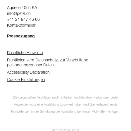
Agence 10ch SA
info@petzl.ch
+41 21 947 46 66
Kontaktformular
Pressezugang
Rechtliche Hinweise
Richtlinien zum Datenschutz, zur Verarbeitung
personenbezogener Daten
Accessibility Declaration
Cookie-Einstellungen
Die dargestellten Aktivitäten sind mit Risiken und Gefahren verbunden. Jeder
Anwender muss eine Ausbildung absolviert haben und über entsprechende
Kompetenzen in der Benutzung der Ausrüstung bei diesen Aktivitäten verfügen.
© 1995-2026 Petzl