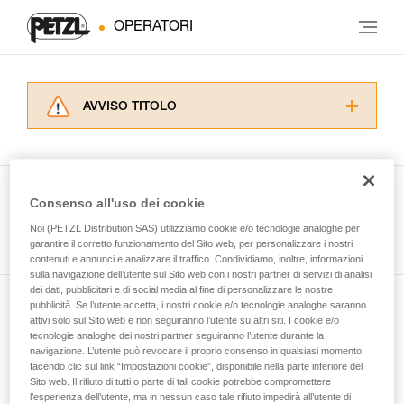
OPERATORI
AVVISO TITOLO
Leggere attentamente le istruzioni tecniche dei
prodotti utilizzati in questo consiglio prima di
consultarlo. Dovete aver compreso le
informazioni dell’istruzione tecnica per poter
Consenso all'uso dei cookie
capire queste ulteriori informazioni.
Guarda tutti i consigli tecnici
Noi (PETZL Distribution SAS) utilizziamo cookie e/o tecnologie analoghe per
La padronanza di queste tecniche richiede una
garantire il corretto funzionamento del Sito web, per personalizzare i nostri
formazione ed un addestramento specifico.
contenuti e annunci e analizzare il traffico. Condividiamo, inoltre, informazioni
Verificate con un professionista la vostra
sulla navigazione dell’utente sul Sito web con i nostri partner di servizi di analisi
capacità di rifare la manovra, da soli, in piena
dei dati, pubblicitari e di social media al fine di personalizzare le nostre
sicurezza, prima di riprodurla autonomamente.
pubblicità. Se l’utente accetta, i nostri cookie e/o tecnologie analoghe saranno
Iscriviti alla newsletter
Forniamo esempi di tecniche relative alla vostra
attivi solo sul Sito web e non seguiranno l’utente su altri siti. I cookie e/o
tecnologie analoghe dei nostri partner seguiranno l’utente durante la
attività. Ne possono esistere altre che non
navigazione. L’utente può revocare il proprio consenso in qualsiasi momento
e rimani connesso alle nostre novità
vengono qui descritte.
facendo clic sul link “Impostazioni cookie”, disponibile nella parte inferiore del
Sito web. Il rifiuto di tutti o parte di tali cookie potrebbe compromettere
l’esperienza dell’utente, ma in nessun caso tale rifiuto impedirà all’utente di
E-mail *