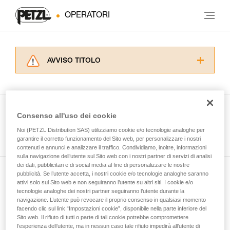
OPERATORI
AVVISO TITOLO
Leggere attentamente le istruzioni tecniche dei
prodotti utilizzati in questo consiglio prima di
consultarlo. Dovete aver compreso le
informazioni dell’istruzione tecnica per poter
Consenso all'uso dei cookie
capire queste ulteriori informazioni.
Guarda tutti i consigli tecnici
Noi (PETZL Distribution SAS) utilizziamo cookie e/o tecnologie analoghe per
La padronanza di queste tecniche richiede una
garantire il corretto funzionamento del Sito web, per personalizzare i nostri
formazione ed un addestramento specifico.
contenuti e annunci e analizzare il traffico. Condividiamo, inoltre, informazioni
Verificate con un professionista la vostra
sulla navigazione dell’utente sul Sito web con i nostri partner di servizi di analisi
capacità di rifare la manovra, da soli, in piena
dei dati, pubblicitari e di social media al fine di personalizzare le nostre
sicurezza, prima di riprodurla autonomamente.
pubblicità. Se l’utente accetta, i nostri cookie e/o tecnologie analoghe saranno
Iscriviti alla newsletter
Forniamo esempi di tecniche relative alla vostra
attivi solo sul Sito web e non seguiranno l’utente su altri siti. I cookie e/o
tecnologie analoghe dei nostri partner seguiranno l’utente durante la
attività. Ne possono esistere altre che non
navigazione. L’utente può revocare il proprio consenso in qualsiasi momento
e rimani connesso alle nostre novità
vengono qui descritte.
facendo clic sul link “Impostazioni cookie”, disponibile nella parte inferiore del
Sito web. Il rifiuto di tutti o parte di tali cookie potrebbe compromettere
l’esperienza dell’utente, ma in nessun caso tale rifiuto impedirà all’utente di
E-mail *