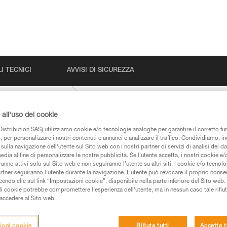
I TECNICI
AVVISI DI SICUREZZA
ASAP-SORBER
all'uso dei cookie
istribution SAS) utilizziamo cookie e/o tecnologie analoghe per garantire il corretto f
 per personalizzare i nostri contenuti e annunci e analizzare il traffico. Condividiamo, in
sulla navigazione dell’utente sul Sito web con i nostri partner di servizi di analisi dei dat
edia al fine di personalizzare le nostre pubblicità. Se l’utente accetta, i nostri cookie e
anno attivi solo sul Sito web e non seguiranno l’utente su altri siti. I cookie e/o tecnol
artner seguiranno l’utente durante la navigazione. L’utente può revocare il proprio conse
do clic sul link “Impostazioni cookie”, disponibile nella parte inferiore del Sito web. Il 
 dei prodotti utilizzati in questo consiglio prima di
ali cookie potrebbe compromettere l’esperienza dell’utente, ma in nessun caso tale rifiu
azioni dell’istruzione tecnica per poter capire queste
i accedere al Sito web.
de una formazione ed un addestramento specifico.
ioni cookie
Rifiuta tutti
Accetta t