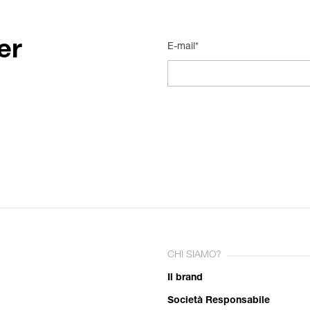
er
E-mail*
CHI SIAMO?
Il brand
Società Responsabile