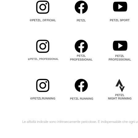
Le attività indicate sono intrinsecamente pericolose. È indispensabile che ogni uti