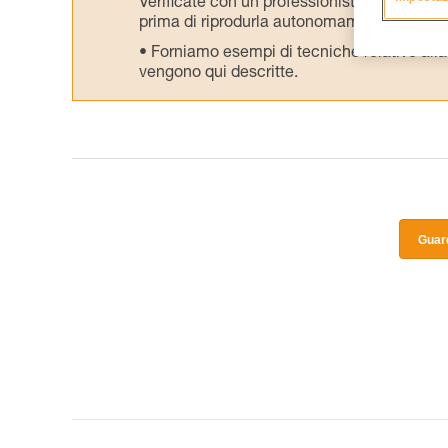
Verificate con un professionista la vostra ca
prima di riprodurla autonomamente.
Forniamo esempi di tecniche relative alla 
vengono qui descritte.
Guard