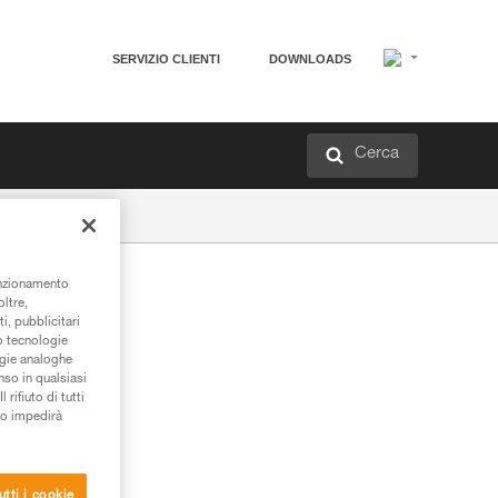
SERVIZIO CLIENTI
DOWNLOADS
Cerca
unzionamento
oltre,
i, pubblicitari
/o tecnologie
ogie analoghe
nso in qualsiasi
rifiuto di tutti
to impedirà
utti i cookie