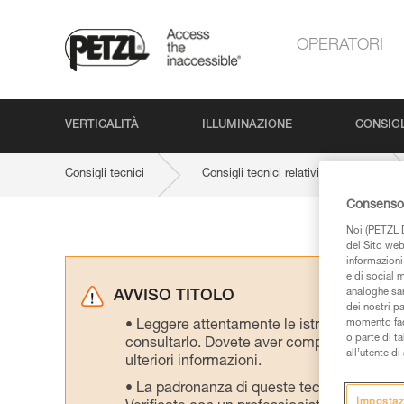
OPERATORI
VERTICALITÀ
ILLUMINAZIONE
CONSIGL
Consigli tecnici
Consigli tecnici relativi al prodotto
Consenso 
Noi (PETZL D
del Sito web,
informazioni 
e di social m
analoghe sar
AVVISO TITOLO
dei nostri p
momento facen
Leggere attentamente le istruzioni tecniche
o parte di t
consultarlo. Dovete aver compreso le inform
all’utente d
ulteriori informazioni.
La padronanza di queste tecniche richie
Impostaz