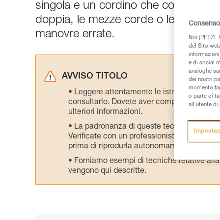
singola e un cordino che consente il 
doppia, le mezze corde o le corde gem
Consenso 
manovre errate.
Noi (PETZL D
del Sito web,
informazioni 
e di social m
analoghe sar
AVVISO TITOLO
dei nostri p
momento facen
Leggere attentamente le istruzioni tecniche
o parte di t
consultarlo. Dovete aver compreso le inform
all’utente d
ulteriori informazioni.
La padronanza di queste tecniche richie
Impostaz
Verificate con un professionista la vostra ca
prima di riprodurla autonomamente.
Forniamo esempi di tecniche relative alla 
vengono qui descritte.