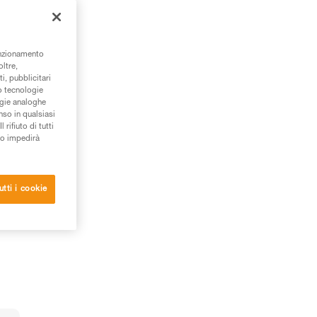
unzionamento
oltre,
i, pubblicitari
/o tecnologie
ogie analoghe
nso in qualsiasi
rifiuto di tutti
to impedirà
utti i cookie