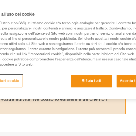
recupero della corda. Per le lunghe calate in
elle sono più efficaci e riducono i rischi di
all'uso dei cookie
istribution SAS) utilizziamo cookie e/o tecnologie analoghe per garantire il corretto f
 per personalizzare i nostri contenuti e annunci e analizzare il traffico. Condividiamo, in
sulla navigazione dell’utente sul Sito web con i nostri partner di servizi di analisi dei dat
edia al fine di personalizzare le nostre pubblicità. Se l’utente accetta, i nostri cookie e
anno attivi solo sul Sito web e non seguiranno l’utente su altri siti. I cookie e/o tecnol
artner seguiranno l’utente durante la navigazione. L’utente può revocare il proprio conse
do clic sul link “Impostazioni cookie”, disponibile nella parte inferiore del Sito web. Il 
 dei prodotti utilizzati in questo consiglio prima di
ali cookie potrebbe compromettere l’esperienza dell’utente, ma in nessun caso tale rifiu
azioni dell’istruzione tecnica per poter capire queste
i accedere al Sito web.
de una formazione ed un addestramento specifico.
ioni cookie
Rifiuta tutti
Accetta t
pacità di rifare la manovra, da soli, in piena sicurezza,
vostra attività. Ne possono esistere altre che non