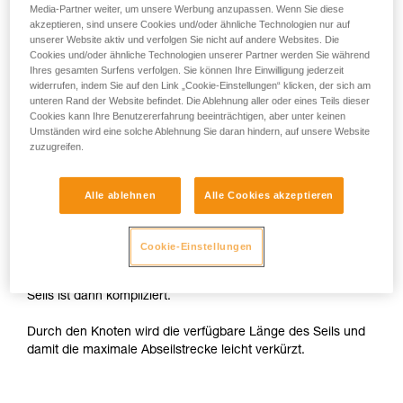
Media-Partner weiter, um unsere Werbung anzupassen. Wenn Sie diese
akzeptieren, sind unsere Cookies und/oder ähnliche Technologien nur auf
Mit einem GRIGRI
unserer Website aktiv und verfolgen Sie nicht auf andere Websites. Die
Cookies und/oder ähnliche Technologien unserer Partner werden Sie während
Ihres gesamten Surfens verfolgen. Sie können Ihre Einwilligung jederzeit
Mit einem GRIGRI ist es nicht möglich, sich an beiden
widerrufen, indem Sie auf den Link „Cookie-Einstellungen“ klicken, der sich am
Seilsträngen von der Abseilstelle abzuseilen. Man muss sich
unteren Rand der Website befindet. Die Ablehnung aller oder eines Teils dieser
also an einem einzigen Strang abseilen. Dieser wird mit
Cookies kann Ihre Benutzererfahrung beeinträchtigen, aber unter keinen
Umständen wird eine solche Ablehnung Sie daran hindern, auf unsere Website
einem Knoten am Schließring blockiert und mit einem
zuzugreifen.
Verschlusskarabiner verbunden.
Das Abseilen erfolgt nur an dem Strang ohne Knoten. Der
Alle ablehnen
Alle Cookies akzeptieren
andere Strang dient nur zum Abziehen des Seils.
Achtung: Der Knoten muss größer sein als der Schließring
Cookie-Einstellungen
an der Abseilstelle. Wenn der Knoten durch den Schließring
rutscht, wird der Sturz aufgefangen, aber das Abziehen des
Seils ist dann kompliziert.
Durch den Knoten wird die verfügbare Länge des Seils und
damit die maximale Abseilstrecke leicht verkürzt.