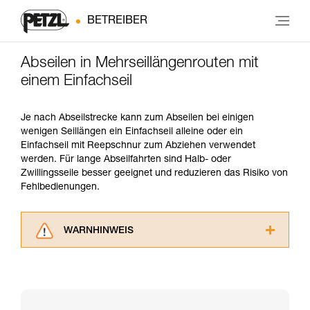
BETREIBER
Abseilen in Mehrseillängenrouten mit
einem Einfachseil
Je nach Abseilstrecke kann zum Abseilen bei einigen
wenigen Seillängen ein Einfachseil alleine oder ein
Einfachseil mit Reepschnur zum Abziehen verwendet
werden. Für lange Abseilfahrten sind Halb- oder
Zwillingsseile besser geeignet und reduzieren das Risiko von
Fehlbedienungen.
WARNHINWEIS
Lesen Sie die Gebrauchsanweisungen der
Produkte, um die es in diesem Tech Tipp geht,
aufmerksam durch, bevor Sie diesen zu Rate
ziehen. Um diese Zusatzinformationen