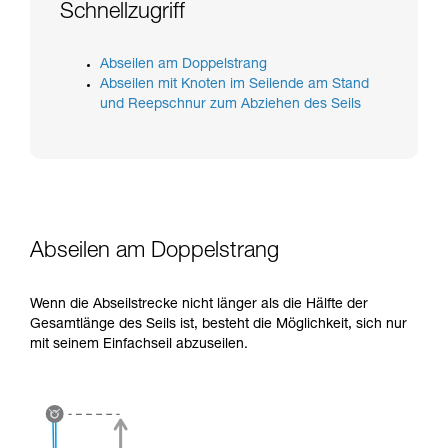
verstehen zu können, müssen Sie zuerst die in
Schnellzugriff
der Gebrauchsanweisung enthaltenen
Informationen richtig verstanden haben.
Die Beherrschung dieser Techniken setzt eine
Abseilen am Doppelstrang
entsprechende Ausbildung und ein spezielles
Abseilen mit Knoten im Seilende am Stand
Training voraus. Prüfen Sie zusammen mit
und Reepschnur zum Abziehen des Seils
einem Profi, ob Sie in der Lage sind, den
Vorgang alleine sicher zu wiederholen, bevor
Sie ihn eigenständig durchführen.
Wir geben Beispiele für die mit Ihrer Aktivität
verbundenen Techniken. Möglicherweise gibt es
noch andere Techniken, die hier nicht
beschrieben werden.
Abseilen am Doppelstrang
Wenn die Abseilstrecke nicht länger als die Hälfte der
Gesamtlänge des Seils ist, besteht die Möglichkeit, sich nur
mit seinem Einfachseil abzuseilen.