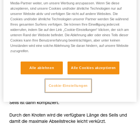
Media-Partner weiter, um unsere Werbung anzupassen. Wenn Sie diese
akzeptieren, sind unsere Cookies und/oder ähnliche Technologien nur auf
Mit einem GRIGRI
unserer Website aktiv und verfolgen Sie nicht auf andere Websites. Die
Cookies und/oder ähnliche Technologien unserer Partner werden Sie während
Ihres gesamten Surfens verfolgen. Sie können Ihre Einwilligung jederzeit
Mit einem GRIGRI ist es nicht möglich, sich an beiden
widerrufen, indem Sie auf den Link „Cookie-Einstellungen“ klicken, der sich am
Seilsträngen von der Abseilstelle abzuseilen. Man muss sich
unteren Rand der Website befindet. Die Ablehnung aller oder eines Teils dieser
also an einem einzigen Strang abseilen. Dieser wird mit
Cookies kann Ihre Benutzererfahrung beeinträchtigen, aber unter keinen
Umständen wird eine solche Ablehnung Sie daran hindern, auf unsere Website
einem Knoten am Schließring blockiert und mit einem
zuzugreifen.
Verschlusskarabiner verbunden.
Das Abseilen erfolgt nur an dem Strang ohne Knoten. Der
Alle ablehnen
Alle Cookies akzeptieren
andere Strang dient nur zum Abziehen des Seils.
Achtung: Der Knoten muss größer sein als der Schließring
Cookie-Einstellungen
an der Abseilstelle. Wenn der Knoten durch den Schließring
rutscht, wird der Sturz aufgefangen, aber das Abziehen des
Seils ist dann kompliziert.
Durch den Knoten wird die verfügbare Länge des Seils und
damit die maximale Abseilstrecke leicht verkürzt.