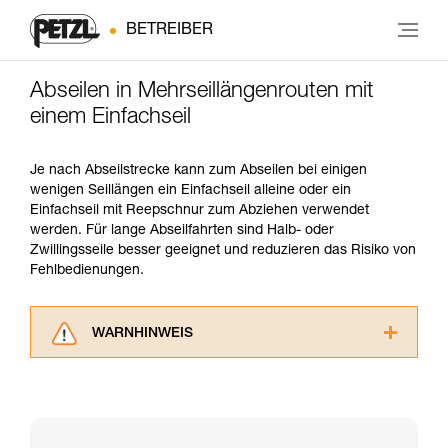
BETREIBER
Abseilen in Mehrseillängenrouten mit
einem Einfachseil
Je nach Abseilstrecke kann zum Abseilen bei einigen
wenigen Seillängen ein Einfachseil alleine oder ein
Einfachseil mit Reepschnur zum Abziehen verwendet
werden. Für lange Abseilfahrten sind Halb- oder
Zwillingsseile besser geeignet und reduzieren das Risiko von
Fehlbedienungen.
WARNHINWEIS
Lesen Sie die Gebrauchsanweisungen der
Produkte, um die es in diesem Tech Tipp geht,
aufmerksam durch, bevor Sie diesen zu Rate
ziehen. Um diese Zusatzinformationen