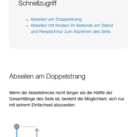
verstehen zu können, müssen Sie zuerst die in
Schnellzugriff
der Gebrauchsanweisung enthaltenen
Informationen richtig verstanden haben.
Die Beherrschung dieser Techniken setzt eine
Abseilen am Doppelstrang
entsprechende Ausbildung und ein spezielles
Abseilen mit Knoten im Seilende am Stand
Training voraus. Prüfen Sie zusammen mit
und Reepschnur zum Abziehen des Seils
einem Profi, ob Sie in der Lage sind, den
Vorgang alleine sicher zu wiederholen, bevor
Sie ihn eigenständig durchführen.
Wir geben Beispiele für die mit Ihrer Aktivität
verbundenen Techniken. Möglicherweise gibt es
noch andere Techniken, die hier nicht
beschrieben werden.
Abseilen am Doppelstrang
Wenn die Abseilstrecke nicht länger als die Hälfte der
Gesamtlänge des Seils ist, besteht die Möglichkeit, sich nur
mit seinem Einfachseil abzuseilen.