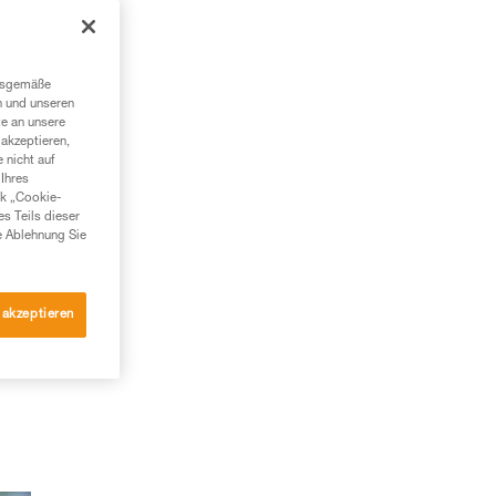
ngsgemäße
n und unseren
te an unsere
akzeptieren,
 nicht auf
Ihres
nk „Cookie-
es Teils dieser
e Ablehnung Sie
 akzeptieren