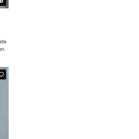
ete
en.