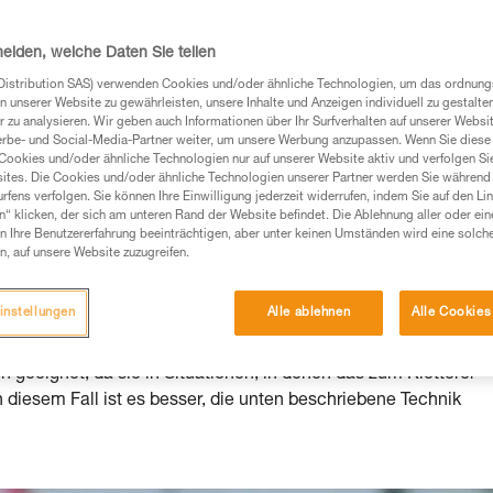
Produkte, um die es in diesem Tech Tipp geht,
heiden, welche Daten Sie teilen
te ziehen. Um diese Zusatzinformationen verstehen zu
auchsanweisung enthaltenen Informationen richtig
Distribution SAS) verwenden Cookies und/oder ähnliche Technologien, um das ordnu
n unserer Website zu gewährleisten, unsere Inhalte und Anzeigen individuell zu gestalte
 zu analysieren. Wir geben auch Informationen über Ihr Surfverhalten auf unserer Websi
 eine entsprechende Ausbildung und ein spezielles
erbe- und Social-Media-Partner weiter, um unsere Werbung anzupassen. Wenn Sie diese 
inem Profi, ob Sie in der Lage sind, den Vorgang
Cookies und/oder ähnliche Technologien nur auf unserer Website aktiv und verfolgen Sie
n eigenständig durchführen.
ites. Die Cookies und/oder ähnliche Technologien unserer Partner werden Sie während 
fens verfolgen. Sie können Ihre Einwilligung jederzeit widerrufen, indem Sie auf den Li
ivität verbundenen Techniken. Möglicherweise gibt es
n“ klicken, der sich am unteren Rand der Website befindet. Die Ablehnung aller oder ein
chrieben werden.
 Ihre Benutzererfahrung beeinträchtigen, aber unter keinen Umständen wird eine solch
n, auf unsere Website zuzugreifen.
hritten
instellungen
Alle ablehnen
Alle Cookies
 geeignet, da sie in Situationen, in denen das zum Kletterer
. In diesem Fall ist es besser, die unten beschriebene Technik