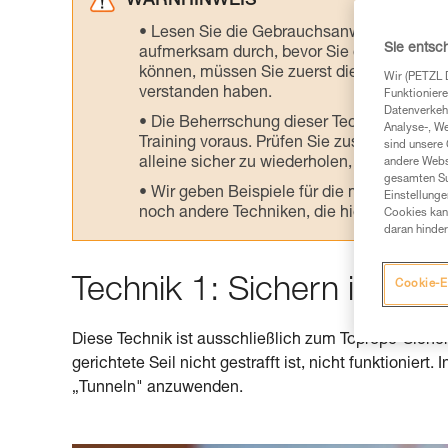
WARNHINWEIS
Lesen Sie die Gebrauchsanweisungen der 
Sie entsc
aufmerksam durch, bevor Sie diesen zu Ra
können, müssen Sie zuerst die in der Gebr
Wir (PETZL 
verstanden haben.
Funktioniere
Datenverkehr
Die Beherrschung dieser Techniken setzt
Analyse-, W
Training voraus. Prüfen Sie zusammen mit e
sind unsere 
alleine sicher zu wiederholen, bevor Sie ih
andere Webs
gesamten Sur
Wir geben Beispiele für die mit Ihrer Akt
Einstellunge
noch andere Techniken, die hier nicht bes
Cookies kann
daran hinder
Technik 1: Sichern in 5 Sc
Cookie-E
Diese Technik ist ausschließlich zum Toprope-Sichern
gerichtete Seil nicht gestrafft ist, nicht funktioniert
„Tunneln" anzuwenden.