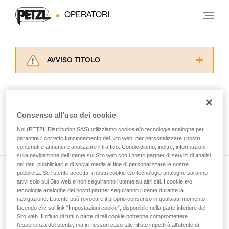
OPERATORI
AVVISO TITOLO
Leggere attentamente le istruzioni tecniche dei
prodotti utilizzati in questo consiglio prima di
consultarlo. Dovete aver compreso le
informazioni dell’istruzione tecnica per poter
Consenso all'uso dei cookie
capire queste ulteriori informazioni.
Guarda tutti i consigli tecnici
Noi (PETZL Distribution SAS) utilizziamo cookie e/o tecnologie analoghe per
La padronanza di queste tecniche richiede una
garantire il corretto funzionamento del Sito web, per personalizzare i nostri
formazione ed un addestramento specifico.
contenuti e annunci e analizzare il traffico. Condividiamo, inoltre, informazioni
Verificate con un professionista la vostra
sulla navigazione dell’utente sul Sito web con i nostri partner di servizi di analisi
capacità di rifare la manovra, da soli, in piena
dei dati, pubblicitari e di social media al fine di personalizzare le nostre
sicurezza, prima di riprodurla autonomamente.
pubblicità. Se l’utente accetta, i nostri cookie e/o tecnologie analoghe saranno
Iscriviti alla newsletter
Forniamo esempi di tecniche relative alla vostra
attivi solo sul Sito web e non seguiranno l’utente su altri siti. I cookie e/o
tecnologie analoghe dei nostri partner seguiranno l’utente durante la
attività. Ne possono esistere altre che non
navigazione. L’utente può revocare il proprio consenso in qualsiasi momento
e rimani connesso alle nostre novità
vengono qui descritte.
facendo clic sul link “Impostazioni cookie”, disponibile nella parte inferiore del
Sito web. Il rifiuto di tutti o parte di tali cookie potrebbe compromettere
l’esperienza dell’utente, ma in nessun caso tale rifiuto impedirà all’utente di
E-mail *