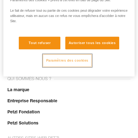
Paramètres des cookies » prévu à cet effet en bas de page du Site.
Le fait de refuser tout ou partie de ces cookies peut dégrader votre expérience
utilisateur, mais en aucun cas ce refus ne vous empêchera d’accéder à notre
Site.
Tout refuser
Autoriser tous les cookies
Rejoignez la communauté !
Paramètres des cookies
QUI SOMMES-NOUS ?
La marque
Entreprise Responsable
Petzl Fondation
Petzl Solutions