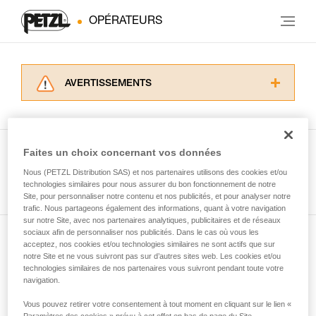
OPÉRATEURS
AVERTISSEMENTS
Lisez attentivement les notices techniques des
produits utilisés dans ce conseil avant de le
consulter. Vous devez avoir compris les
informations de la notice technique pour
Faites un choix concernant vos données
pouvoir comprendre ce complément
Nous (PETZL Distribution SAS) et nos partenaires utilisons des cookies et/ou
Voir tous les conseils
d’informations.
technologies similaires pour nous assurer du bon fonctionnement de notre
Maîtriser ces techniques nécessite une
Site, pour personnaliser notre contenu et nos publicités, et pour analyser notre
formation et un entraînement spécifique. Validez
trafic. Nous partageons également des informations, quant à votre navigation
sur notre Site, avec nos partenaires analytiques, publicitaires et de réseaux
avec un professionnel votre capacité à refaire
sociaux afin de personnaliser nos publicités. Dans le cas où vous les
la manipulation, seul, en toute sécurité, avant
acceptez, nos cookies et/ou technologies similaires ne sont actifs que sur
Abonnez-vous à la newsletter
de la reproduire en autonomie.
notre Site et ne vous suivront pas sur d’autres sites web. Les cookies et/ou
Nous donnons des exemples de techniques
technologies similaires de nos partenaires vous suivront pendant toute votre
et restez connecté à notre actualité
liées à votre activité. Il peut en exister d’autres
navigation.
que nous ne décrivons pas ici.
Vous pouvez retirer votre consentement à tout moment en cliquant sur le lien «
Email *