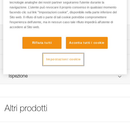
tecnologie analoghe dei nostri partner seguiranno l’utente durante la
Tassello in acciaio inossidabile di elevata qualità per l'utilizzo
navigazione. L’utente può revocare il proprio consenso in qualsiasi momento
facendo clic sul link “Impostazioni cookie”, disponibile nella parte inferiore del
in ambienti esterni tradizionali
Sito web. Il rifiuto di tutti o parte di tali cookie potrebbe compromettere
l’esperienza dell’utente, ma in nessun caso tale rifiuto impedirà all’utente di
accedere al Sito web.
Descrizione
Rifiuta tutti
Accetta tutti i cookie
Disponibile per placchetta di diametro 10 o 12 mm.
Specifiche tecniche
NB: Per i codici venduti in lotti, non è consentita la
Materiali: acciaio inossidabile 316L
Impostazioni cookie
Informazioni tecniche
rivendita dei singoli prodotti.
Dettagli codice
Libretto d'uso
Ispezione
Scarica il pdf technical-notice-COEUR-BOLT-STEEL-
Codice : P36GS 10
STAINLESS-HCR-1
Diametro : 10 mm
Lunghezza di foratura : 7 cm
FAQ
Peso : 45 g
FAQ
Garanzia : 3 anni
Altri prodotti
Confezione : 1
See all technical content
Codice : P36GS 12
Diametro : 12 mm
Lunghezza di foratura : 8,5 cm