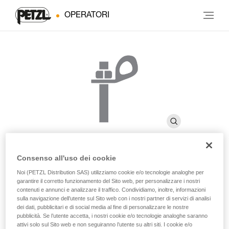
OPERATORI
Consenso all'uso dei cookie
BOLT STAINLESS
Noi (PETZL Distribution SAS) utilizziamo cookie e/o tecnologie analoghe per
garantire il corretto funzionamento del Sito web, per personalizzare i nostri
contenuti e annunci e analizzare il traffico. Condividiamo, inoltre, informazioni
sulla navigazione dell’utente sul Sito web con i nostri partner di servizi di analisi
Tassello in acciaio inossidabile di elevata qualità per
dei dati, pubblicitari e di social media al fine di personalizzare le nostre
l'utilizzo in ambienti esterni tradizionali (confezione da
pubblicità. Se l’utente accetta, i nostri cookie e/o tecnologie analoghe saranno
20)
attivi solo sul Sito web e non seguiranno l’utente su altri siti. I cookie e/o