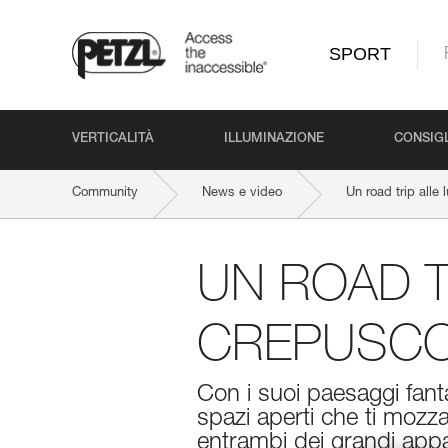
SPORT
VERTICALITÀ
ILLUMINAZIONE
CONSIGL
Community
News e video
Un road trip alle 
UN ROAD T
CREPUSC
Con i suoi paesaggi fantas
spazi aperti che ti mozzan
entrambi dei grandi appas