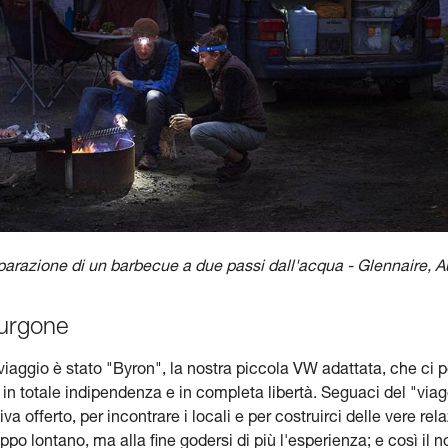
parazione di un barbecue a due passi dall'acqua - Glennaire, Au
 furgone
aggio è stato "Byron", la nostra piccola VW adattata, che ci p
a, in totale indipendenza e in completa libertà. Seguaci del "viag
va offerto, per incontrare i locali e per costruirci delle vere re
 lontano, ma alla fine godersi di più l'esperienza; e così il n