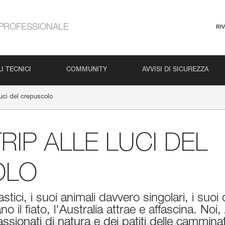
PROFESSIONALE
RI
I TECNICI
COMMUNITY
AVVISI DI SICUREZZA
luci del crepuscolo
RIP ALLE LUCI DEL
OLO
tici, i suoi animali davvero singolari, i suoi 
o il fiato, l'Australia attrae e affascina. No
sionati di natura e dei patiti delle camminat