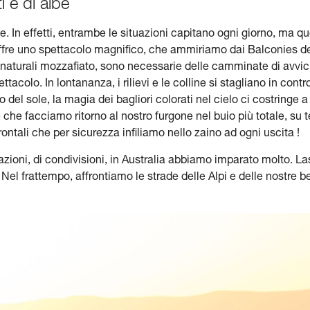
i e di albe
be. In effetti, entrambe le situazioni capitano ogni giorno, ma 
offre uno spettacolo magnifico, che ammiriamo dai Balconies d
 naturali mozzafiato, sono necessarie delle camminate di avvic
ttacolo. In lontananza, i rilievi e le colline si stagliano in con
 del sole, la magia dei bagliori colorati nel cielo ci costringe a
 che facciamo ritorno al nostro furgone nel buio più totale, su t
ontali che per sicurezza infiliamo nello zaino ad ogni uscita !
vazioni, di condivisioni, in Australia abbiamo imparato molto. 
el frattempo, affrontiamo le strade delle Alpi e delle nostre b