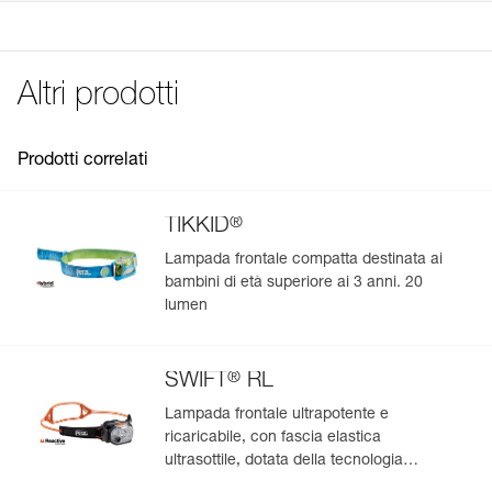
Compatibile con le lampade TIKKID, TIKKINA, TIKKA,
Codice : E093DA00
See all technical content
TIKKA CORE, ACTIK, ACTIK CORE, SWIFT RL, ARIA 1
Garanzia : 3 anni
RGB, ARIA 2 RGB.
Confezione : 1
Altri prodotti
Prodotti correlati
®
TIKKID
Lampada frontale compatta destinata ai
bambini di età superiore ai 3 anni. 20
lumen
®
SWIFT
RL
Lampada frontale ultrapotente e
ricaricabile, con fascia elastica
ultrasottile, dotata della tecnologia
REACTIVE LIGHTING. 1200 lumen