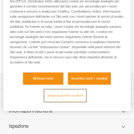
Noi (PETZL Distribution SAS) utilizziamo cookie e/o tecnologie analoghe per
garantire il corretto funzionamento del Sito web, per personalizzare i nostri
NOCTILIGHT è una custodia protettiva di diffusione della
contenuti e annunci e analizzare il traffico. Condividiamo, inoltre, informazioni
luce per le lampade frontali compatte Petzl. Una lampada
sulla navigazione dell’utente sul Sito web con i nostri partner di servizi di analisi
posta all’interno diventa una lanterna con varie possibilità di
dei dati, pubblicitari e di social media al fine di personalizzare le nostre
utilizzo: posizionata a terra, sospesa in tenda, fissata su
pubblicità. Se l’utente accetta, i nostri cookie e/o tecnologie analoghe saranno
cintura...
attivi solo sul Sito web e non seguiranno l’utente su altri siti. I cookie e/o
tecnologie analoghe dei nostri partner seguiranno l’utente durante la
navigazione. L’utente può revocare il proprio consenso in qualsiasi momento
Cerchi la migliore lampada frontale per le tue attività?
facendo clic sul link “Impostazioni cookie”, disponibile nella parte inferiore del
Sito web. Il rifiuto di tutti o parte di tali cookie potrebbe compromettere
ACCEDI ALLA GUIDA PER LA SCELTA
l’esperienza dell’utente, ma in nessun caso tale rifiuto impedirà all’utente di
accedere al Sito web.
Rifiuta tutti
Accetta tutti i cookie
Descrizione
Protezione e trasporto delle lampade frontali compatte
Impostazioni cookie
Specifiche tecniche
delle gamme DISCOVER, ADVANCED e PERFORMANCE
per offrire una soluzione alternativa d’illuminazione e
Peso: 85 g
Informazioni tecniche
allargare l’utilizzo della lampada.
Certificazione(i): CE
Numerose possibilità di utilizzo: posizionata a terra,
FAQ
sospesa in tenda, fissata su cintura...
Ispezione
Dettagli codice
FAQ