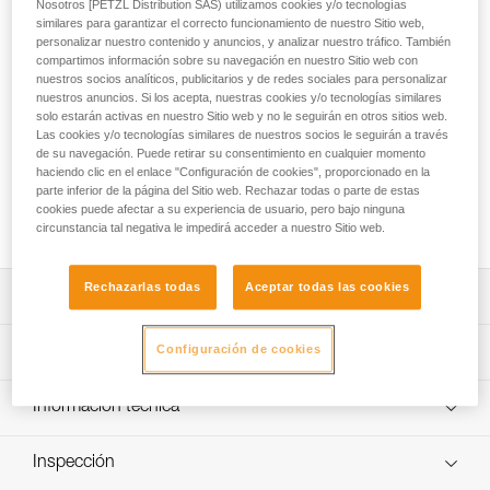
Nosotros [PETZL Distribution SAS) utilizamos cookies y/o tecnologías
similares para garantizar el correcto funcionamiento de nuestro Sitio web,
El NOCTILIGHT es un estuche protector y de difusión de luz
personalizar nuestro contenido y anuncios, y analizar nuestro tráfico. También
para las linternas frontales compactas Petzl. Una linterna
compartimos información sobre su navegación en nuestro Sitio web con
colocada en el interior se convierte así en un farol con
nuestros socios analíticos, publicitarios y de redes sociales para personalizar
diversas posibilidades de utilización: en el suelo, suspendida
nuestros anuncios. Si los acepta, nuestras cookies y/o tecnologías similares
en una tienda, fijada al cinturón...
solo estarán activas en nuestro Sitio web y no le seguirán en otros sitios web.
Las cookies y/o tecnologías similares de nuestros socios le seguirán a través
de su navegación. Puede retirar su consentimiento en cualquier momento
¿Buscas la mejor linterna frontal para tus actividades?
haciendo clic en el enlace "Configuración de cookies", proporcionado en la
parte inferior de la página del Sitio web. Rechazar todas o parte de estas
ACCEDER A LA AYUDA
cookies puede afectar a su experiencia de usuario, pero bajo ninguna
circunstancia tal negativa le impedirá acceder a nuestro Sitio web.
Rechazarlas todas
Aceptar todas las cookies
Descripción
Protección y transporte de las linternas frontales
Configuración de cookies
Características técnicas
compactas de las gamas DISCOVER, ADVANCED y
PERFORMANCE que ofrece una solución alternativa de
Peso: 85 g
Información técnica
iluminación para ampliar la utilización de la linterna.
Certificaciones: CE
Numerosas posibilidades de utilización: en el suelo,
FAQ
suspendida en una tienda, fijada al cinturón...
Inspección
Características por referencia
FAQ