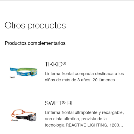
Compatible con las linternas TIKKID, TIKKINA, TIKKA,
Referencia : E093DA00
Ver todo el contenido técnico
TIKKA CORE, ACTIK, ACTIK CORE, SWIFT RL, ARIA 1
Garantía : 3 Años
RGB, ARIA 2 RGB.
Pack : 1
Otros productos
Productos complementarios
®
TIKKID
Linterna frontal compacta destinada a los
niños de más de 3 años. 20 lúmenes
®
SWIFT
RL
Linterna frontal ultrapotente y recargable,
con cinta ultrafina, provista de la
tecnología REACTIVE LIGHTING. 1200
lúmenes