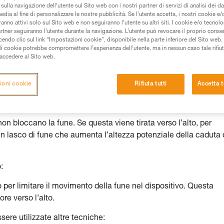
sulla navigazione dell’utente sul Sito web con i nostri partner di servizi di analisi dei dat
edia al fine di personalizzare le nostre pubblicità. Se l’utente accetta, i nostri cookie e
 dei prodotti utilizzati in questo consiglio prima di
anno attivi solo sul Sito web e non seguiranno l’utente su altri siti. I cookie e/o tecnol
azioni dell’istruzione tecnica per poter capire queste
artner seguiranno l’utente durante la navigazione. L’utente può revocare il proprio conse
do clic sul link “Impostazioni cookie”, disponibile nella parte inferiore del Sito web. Il 
ali cookie potrebbe compromettere l’esperienza dell’utente, ma in nessun caso tale rifiu
de una formazione ed un addestramento specifico.
i accedere al Sito web.
pacità di rifare la manovra, da soli, in piena sicurezza,
ioni cookie
Rifiuta tutti
Accetta t
vostra attività. Ne possono esistere altre che non
n bloccano la fune. Se questa viene tirata verso l’alto, per
un lasco di fune che aumenta l’altezza potenziale della caduta 
:
per limitare il movimento della fune nel dispositivo. Questa
re verso l’alto.
ere utilizzate altre tecniche: