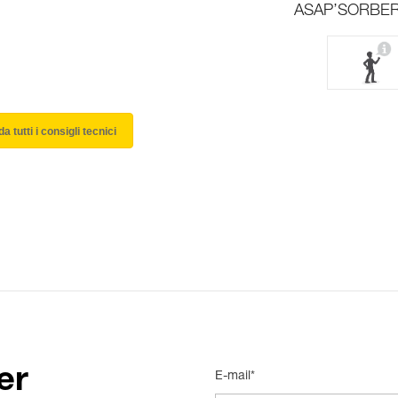
ASAP’SORBER
a tutti i consigli tecnici
er
E-mail*