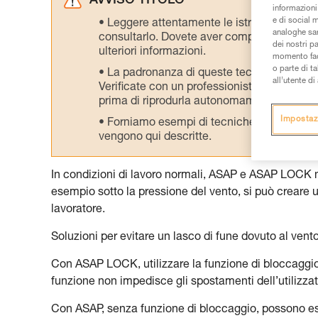
AVVISO TITOLO
informazioni 
e di social m
Leggere attentamente le istruzioni tecniche
analoghe sar
consultarlo. Dovete aver compreso le inform
dei nostri p
ulteriori informazioni.
momento facen
o parte di t
La padronanza di queste tecniche richie
all’utente d
Verificate con un professionista la vostra ca
prima di riprodurla autonomamente.
Impostaz
Forniamo esempi di tecniche relative alla 
vengono qui descritte.
In condizioni di lavoro normali, ASAP e ASAP LOCK no
esempio sotto la pressione del vento, si può creare 
lavoratore.
Soluzioni per evitare un lasco di fune dovuto al vento
Con ASAP LOCK, utilizzare la funzione di bloccaggio 
funzione non impedisce gli spostamenti dell’utilizzato
Con ASAP, senza funzione di bloccaggio, possono ess