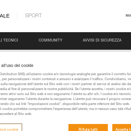
ALE
SPORT
RI
I TECNICI
COMMUNITY
AVVISI DI SICUREZZA
vo Petzl professionale 2026
all'uso dei cookie
istribution SAS) utilizziamo cookie e/o tecnologie analoghe per garantire il corretto f
 per personalizzare i nostri contenuti e annunci e analizzare il traffico. Condividiamo, in
ivo Petzl professionale
sulla navigazione dell’utente sul Sito web con i nostri partner di servizi di analisi dei dat
edia al fine di personalizzare le nostre pubblicità. Se l’utente accetta, i nostri cookie e
anno attivi solo sul Sito web e non seguiranno l’utente su altri siti. I cookie e/o tecnol
artner seguiranno l’utente durante la navigazione. L’utente può revocare il proprio conse
do clic sul link “Impostazioni cookie”, disponibile nella parte inferiore del Sito web. Il 
ali cookie potrebbe compromettere l’esperienza dell’utente, ma in nessun caso tale rifiu
i accedere al Sito web.
ioni cookie
Rifiuta tutti
Accetta t