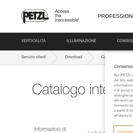
PROFESSION
VERTICALITÀ
ILLUMINAZIONE
CONSIGL
Servizio clienti
Download
Catalogo interatti
Consenso 
Noi (PETZL D
del Sito web,
Catalogo interatt
informazioni 
e di social m
analoghe sar
dei nostri p
momento facen
o parte di t
all’utente d
Informazioni di
Impostaz