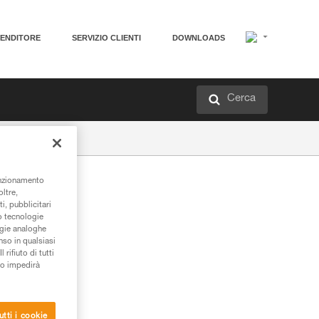
VENDITORE
SERVIZIO CLIENTI
DOWNLOADS
Cerca
unzionamento
oltre,
 2026
i, pubblicitari
/o tecnologie
ogie analoghe
nso in qualsiasi
rifiuto di tutti
to impedirà
utti i cookie