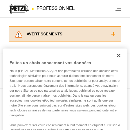
PROFESSIONNEL
AVERTISSEMENTS
Lisez attentivement les notices techniques des
produits utilisés dans ce conseil avant de le
consulter. Vous devez avoir compris les
informations de la notice technique pour
Faites un choix concernant vos données
pouvoir comprendre ce complément
Nous (PETZL Distribution SAS) et nos partenaires utilisons des cookies et/ou
Voir tous les conseils
d’informations.
technologies similaires pour nous assurer du bon fonctionnement de notre
Maîtriser ces techniques nécessite une
Site, pour personnaliser notre contenu et nos publicités, et pour analyser notre
formation et un entraînement spécifique. Validez
trafic. Nous partageons également des informations, quant à votre navigation
sur notre Site, avec nos partenaires analytiques, publicitaires et de réseaux
avec un professionnel votre capacité à refaire
sociaux afin de personnaliser nos publicités. Dans le cas où vous les
la manipulation, seul, en toute sécurité, avant
acceptez, nos cookies et/ou technologies similaires ne sont actifs que sur
Abonnez-vous à la newsletter
de la reproduire en autonomie.
notre Site et ne vous suivront pas sur d’autres sites web. Les cookies et/ou
Nous donnons des exemples de techniques
technologies similaires de nos partenaires vous suivront pendant toute votre
et restez connecté à notre actualité
liées à votre activité. Il peut en exister d’autres
navigation.
que nous ne décrivons pas ici.
Vous pouvez retirer votre consentement à tout moment en cliquant sur le lien «
Email *