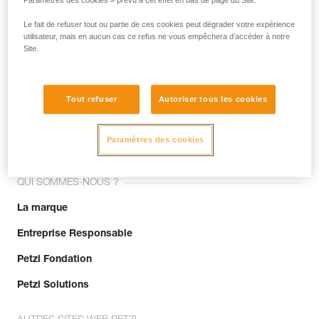
Paramètres des cookies » prévu à cet effet en bas de page du Site.
Le fait de refuser tout ou partie de ces cookies peut dégrader votre expérience
utilisateur, mais en aucun cas ce refus ne vous empêchera d’accéder à notre
Site.
Tout refuser
Autoriser tous les cookies
Rejoignez la communauté !
Paramètres des cookies
QUI SOMMES-NOUS ?
La marque
Entreprise Responsable
Petzl Fondation
Petzl Solutions