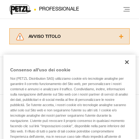
PROFESSIONALE
AVVISO TITOLO
Leggere attentamente le istruzioni tecniche dei
prodotti utilizzati in questo consiglio prima di
consultarlo. Dovete aver compreso le
informazioni dell’istruzione tecnica per poter
Consenso all'uso dei cookie
capire queste ulteriori informazioni.
Guarda tutti i consigli tecnici
Noi (PETZL Distribution SAS) utilizziamo cookie e/o tecnologie analoghe per
La padronanza di queste tecniche richiede una
garantire il corretto funzionamento del Sito web, per personalizzare i nostri
formazione ed un addestramento specifico.
contenuti e annunci e analizzare il traffico. Condividiamo, inoltre, informazioni
Verificate con un professionista la vostra
sulla navigazione dell’utente sul Sito web con i nostri partner di servizi di analisi
capacità di rifare la manovra, da soli, in piena
dei dati, pubblicitari e di social media al fine di personalizzare le nostre
sicurezza, prima di riprodurla autonomamente.
pubblicità. Se l’utente accetta, i nostri cookie e/o tecnologie analoghe saranno
Iscriviti alla newsletter
Forniamo esempi di tecniche relative alla vostra
attivi solo sul Sito web e non seguiranno l’utente su altri siti. I cookie e/o
tecnologie analoghe dei nostri partner seguiranno l’utente durante la
attività. Ne possono esistere altre che non
navigazione. L’utente può revocare il proprio consenso in qualsiasi momento
e rimani connesso alle nostre novità
vengono qui descritte.
facendo clic sul link “Impostazioni cookie”, disponibile nella parte inferiore del
Sito web. Il rifiuto di tutti o parte di tali cookie potrebbe compromettere
l’esperienza dell’utente, ma in nessun caso tale rifiuto impedirà all’utente di
E-mail *