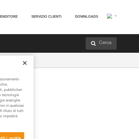
VENDITORE
SERVIZIO CLIENTI
DOWNLOADS
Cerca
unzionamento
oltre,
i, pubblicitari
/o tecnologie
ogie analoghe
nso in qualsiasi
rifiuto di tutti
to impedirà
utti i cookie