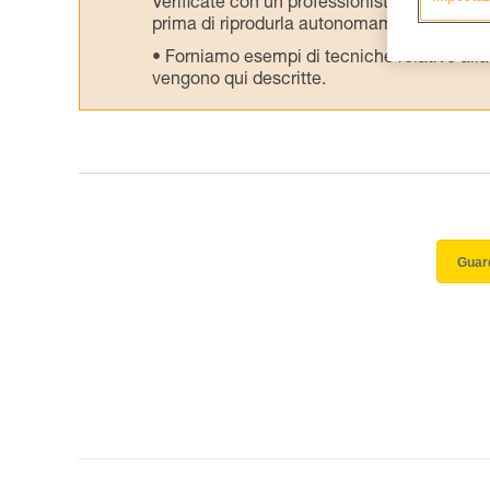
Verificate con un professionista la vostra ca
prima di riprodurla autonomamente.
Forniamo esempi di tecniche relative alla 
vengono qui descritte.
Guard