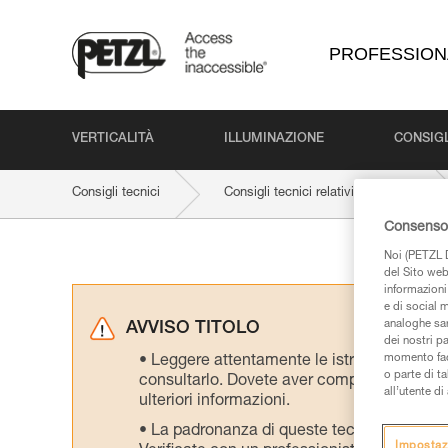
PROFESSION
VERTICALITÀ
ILLUMINAZIONE
CONSIGL
Consigli tecnici
Consigli tecnici relativi al prodotto
Consenso 
Noi (PETZL D
del Sito web,
informazioni 
e di social m
analoghe sar
AVVISO TITOLO
dei nostri p
momento facen
Leggere attentamente le istruzioni tecniche
o parte di t
consultarlo. Dovete aver compreso le inform
all’utente d
ulteriori informazioni.
La padronanza di queste tecniche richie
Impostaz