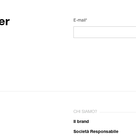
er
E-mail*
CHI SIAMO?
Il brand
Società Responsabile