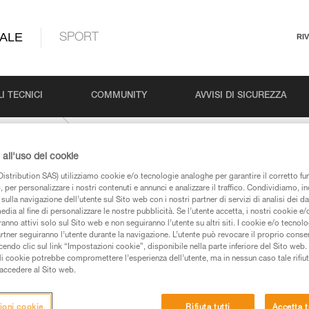
ALE
SPORT
RI
I TECNICI
COMMUNITY
AVVISI DI SICUREZZA
EJECT
all'uso dei cookie
istribution SAS) utilizziamo cookie e/o tecnologie analoghe per garantire il corretto f
 per personalizzare i nostri contenuti e annunci e analizzare il traffico. Condividiamo, in
sulla navigazione dell’utente sul Sito web con i nostri partner di servizi di analisi dei dat
edia al fine di personalizzare le nostre pubblicità. Se l’utente accetta, i nostri cookie e
anno attivi solo sul Sito web e non seguiranno l’utente su altri siti. I cookie e/o tecnol
artner seguiranno l’utente durante la navigazione. L’utente può revocare il proprio conse
do clic sul link “Impostazioni cookie”, disponibile nella parte inferiore del Sito web. Il 
 dei prodotti utilizzati in questo consiglio prima di
ali cookie potrebbe compromettere l’esperienza dell’utente, ma in nessun caso tale rifiu
azioni dell’istruzione tecnica per poter capire queste
i accedere al Sito web.
de una formazione ed un addestramento specifico.
ioni cookie
Rifiuta tutti
Accetta t