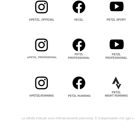
Le attività indicate sono intrinsecamente pericolose. È indispensabile che ogni ut