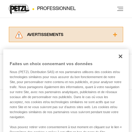
PROFESSIONNEL
AVERTISSEMENTS
Lisez attentivement les notices techniques des
produits utilisés dans ce conseil avant de le
consulter. Vous devez avoir compris les
informations de la notice technique pour
Faites un choix concernant vos données
pouvoir comprendre ce complément
Nous (PETZL Distribution SAS) et nos partenaires utilisons des cookies et/ou
Voir tous les conseils
d’informations.
technologies similaires pour nous assurer du bon fonctionnement de notre
Maîtriser ces techniques nécessite une
Site, pour personnaliser notre contenu et nos publicités, et pour analyser notre
formation et un entraînement spécifique. Validez
trafic. Nous partageons également des informations, quant à votre navigation
sur notre Site, avec nos partenaires analytiques, publicitaires et de réseaux
avec un professionnel votre capacité à refaire
sociaux afin de personnaliser nos publicités. Dans le cas où vous les
la manipulation, seul, en toute sécurité, avant
acceptez, nos cookies et/ou technologies similaires ne sont actifs que sur
Abonnez-vous à la newsletter
de la reproduire en autonomie.
notre Site et ne vous suivront pas sur d’autres sites web. Les cookies et/ou
Nous donnons des exemples de techniques
technologies similaires de nos partenaires vous suivront pendant toute votre
et restez connecté à notre actualité
liées à votre activité. Il peut en exister d’autres
navigation.
que nous ne décrivons pas ici.
Vous pouvez retirer votre consentement à tout moment en cliquant sur le lien «
Email *