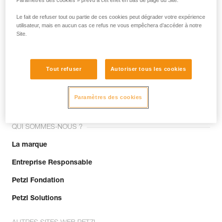
Paramètres des cookies » prévu à cet effet en bas de page du Site.
Le fait de refuser tout ou partie de ces cookies peut dégrader votre expérience
utilisateur, mais en aucun cas ce refus ne vous empêchera d’accéder à notre
Site.
Tout refuser
Autoriser tous les cookies
Rejoignez la communauté !
Paramètres des cookies
QUI SOMMES-NOUS ?
La marque
Entreprise Responsable
Petzl Fondation
Petzl Solutions