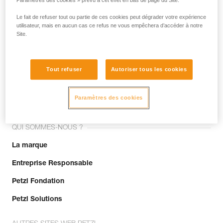
Paramètres des cookies » prévu à cet effet en bas de page du Site.
Le fait de refuser tout ou partie de ces cookies peut dégrader votre expérience
utilisateur, mais en aucun cas ce refus ne vous empêchera d’accéder à notre
Site.
Tout refuser
Autoriser tous les cookies
Rejoignez la communauté !
Paramètres des cookies
QUI SOMMES-NOUS ?
La marque
Entreprise Responsable
Petzl Fondation
Petzl Solutions