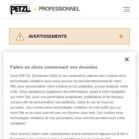
PROFESSIONNEL
AVERTISSEMENTS
Lisez attentivement les notices techniques des
produits utilisés dans ce conseil avant de le
consulter. Vous devez avoir compris les
informations de la notice technique pour
Faites un choix concernant vos données
pouvoir comprendre ce complément
Nous (PETZL Distribution SAS) et nos partenaires utilisons des cookies et/ou
Voir tous les conseils
d’informations.
technologies similaires pour nous assurer du bon fonctionnement de notre
Maîtriser ces techniques nécessite une
Site, pour personnaliser notre contenu et nos publicités, et pour analyser notre
formation et un entraînement spécifique. Validez
trafic. Nous partageons également des informations, quant à votre navigation
sur notre Site, avec nos partenaires analytiques, publicitaires et de réseaux
avec un professionnel votre capacité à refaire
sociaux afin de personnaliser nos publicités. Dans le cas où vous les
la manipulation, seul, en toute sécurité, avant
acceptez, nos cookies et/ou technologies similaires ne sont actifs que sur
Abonnez-vous à la newsletter
de la reproduire en autonomie.
notre Site et ne vous suivront pas sur d’autres sites web. Les cookies et/ou
Nous donnons des exemples de techniques
technologies similaires de nos partenaires vous suivront pendant toute votre
et restez connecté à notre actualité
liées à votre activité. Il peut en exister d’autres
navigation.
que nous ne décrivons pas ici.
Vous pouvez retirer votre consentement à tout moment en cliquant sur le lien «
Email *