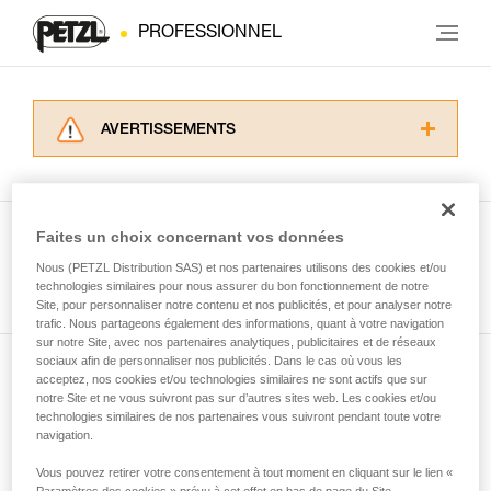
PROFESSIONNEL
AVERTISSEMENTS
Lisez attentivement les notices techniques des
produits utilisés dans ce conseil avant de le
consulter. Vous devez avoir compris les
informations de la notice technique pour
Faites un choix concernant vos données
pouvoir comprendre ce complément
Nous (PETZL Distribution SAS) et nos partenaires utilisons des cookies et/ou
Voir tous les conseils
d’informations.
technologies similaires pour nous assurer du bon fonctionnement de notre
Maîtriser ces techniques nécessite une
Site, pour personnaliser notre contenu et nos publicités, et pour analyser notre
formation et un entraînement spécifique. Validez
trafic. Nous partageons également des informations, quant à votre navigation
sur notre Site, avec nos partenaires analytiques, publicitaires et de réseaux
avec un professionnel votre capacité à refaire
sociaux afin de personnaliser nos publicités. Dans le cas où vous les
la manipulation, seul, en toute sécurité, avant
acceptez, nos cookies et/ou technologies similaires ne sont actifs que sur
Abonnez-vous à la newsletter
de la reproduire en autonomie.
notre Site et ne vous suivront pas sur d’autres sites web. Les cookies et/ou
Nous donnons des exemples de techniques
technologies similaires de nos partenaires vous suivront pendant toute votre
et restez connecté à notre actualité
liées à votre activité. Il peut en exister d’autres
navigation.
que nous ne décrivons pas ici.
Vous pouvez retirer votre consentement à tout moment en cliquant sur le lien «
Email *