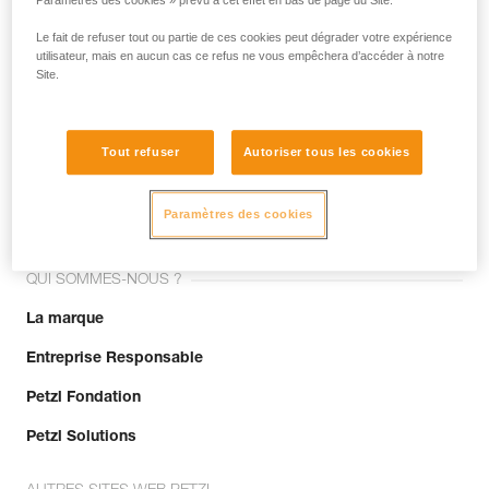
Paramètres des cookies » prévu à cet effet en bas de page du Site.
Le fait de refuser tout ou partie de ces cookies peut dégrader votre expérience
utilisateur, mais en aucun cas ce refus ne vous empêchera d’accéder à notre
Site.
Tout refuser
Autoriser tous les cookies
Rejoignez la communauté !
Paramètres des cookies
QUI SOMMES-NOUS ?
La marque
Entreprise Responsable
Petzl Fondation
Petzl Solutions