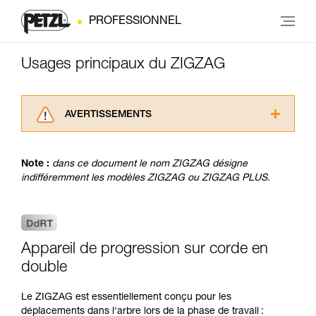
PROFESSIONNEL
Usages principaux du ZIGZAG
AVERTISSEMENTS
Lisez attentivement les notices techniques des
produits utilisés dans ce conseil avant de le
Note :
dans ce document le nom ZIGZAG désigne
consulter. Vous devez avoir compris les
indifféremment les modèles ZIGZAG ou ZIGZAG PLUS.
informations de la notice technique pour
pouvoir comprendre ce complément
d’informations.
Maîtriser ces techniques nécessite une
formation et un entraînement spécifique. Validez
Appareil de progression sur corde en
avec un professionnel votre capacité à refaire
double
la manipulation, seul, en toute sécurité, avant
de la reproduire en autonomie.
Nous donnons des exemples de techniques
Le ZIGZAG est essentiellement conçu pour les
liées à votre activité. Il peut en exister d’autres
déplacements dans l'arbre lors de la phase de travail :