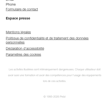
Email
Phone
Formulaire de contact
Espace presse
Mentions légales
Politique de confidentialité et de traitement des données
personnelles
Déclaration d'accessibilité
Paramètres des cookies
Les activités illustrées sont intrinsèquement dangereuses. Chaque utilisateur doit
avoir suivi une formation et avoir des compétences pour l’usage des équipements
lors de ces activités.
© 1995-2026 Petzl