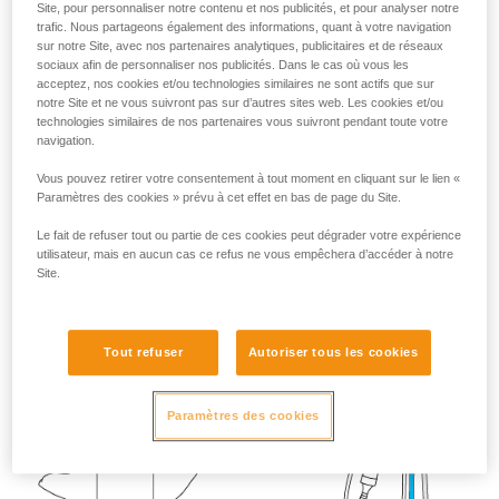
Site, pour personnaliser notre contenu et nos publicités, et pour analyser notre
liées à votre activité. Il peut en exister d’autres
trafic. Nous partageons également des informations, quant à votre navigation
que nous ne décrivons pas ici.
sur notre Site, avec nos partenaires analytiques, publicitaires et de réseaux
sociaux afin de personnaliser nos publicités. Dans le cas où vous les
acceptez, nos cookies et/ou technologies similaires ne sont actifs que sur
notre Site et ne vous suivront pas sur d’autres sites web. Les cookies et/ou
technologies similaires de nos partenaires vous suivront pendant toute votre
navigation.
Vous pouvez retirer votre consentement à tout moment en cliquant sur le lien «
Paramètres des cookies » prévu à cet effet en bas de page du Site.
Le fait de refuser tout ou partie de ces cookies peut dégrader votre expérience
utilisateur, mais en aucun cas ce refus ne vous empêchera d’accéder à notre
Site.
Tout refuser
Autoriser tous les cookies
Paramètres des cookies