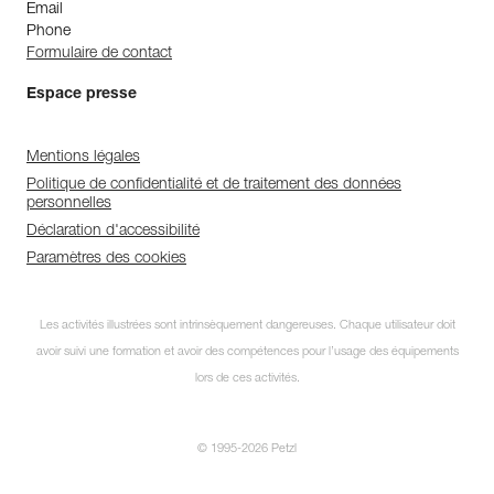
Email
Phone
Formulaire de contact
Espace presse
Mentions légales
Politique de confidentialité et de traitement des données
personnelles
Déclaration d'accessibilité
Paramètres des cookies
Les activités illustrées sont intrinsèquement dangereuses. Chaque utilisateur doit
avoir suivi une formation et avoir des compétences pour l’usage des équipements
lors de ces activités.
© 1995-2026 Petzl