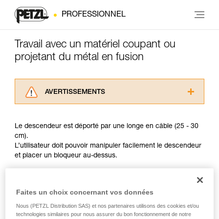
PROFESSIONNEL
Travail avec un matériel coupant ou
projetant du métal en fusion
AVERTISSEMENTS
Lisez attentivement les notices techniques des
produits utilisés dans ce conseil avant de le
Le descendeur est déporté par une longe en câble (25 - 30
consulter. Vous devez avoir compris les
cm).
informations de la notice technique pour
L’utilisateur doit pouvoir manipuler facilement le descendeur
pouvoir comprendre ce complément
et placer un bloqueur au-dessus.
d’informations.
Maîtriser ces techniques nécessite une
formation et un entraînement spécifique. Validez
avec un professionnel votre capacité à refaire
Faites un choix concernant vos données
la manipulation, seul, en toute sécurité, avant
Nous (PETZL Distribution SAS) et nos partenaires utilisons des cookies et/ou
de la reproduire en autonomie.
technologies similaires pour nous assurer du bon fonctionnement de notre
Nous donnons des exemples de techniques