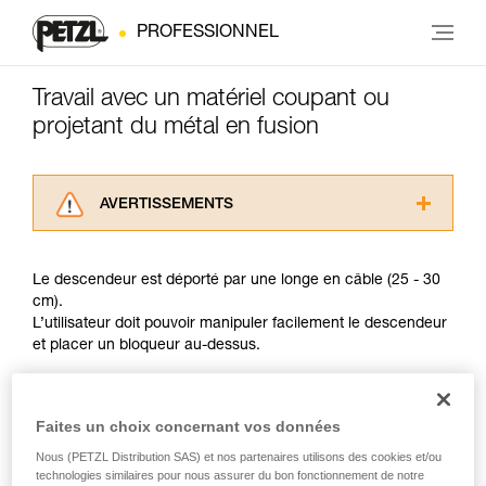
PROFESSIONNEL
Travail avec un matériel coupant ou
projetant du métal en fusion
AVERTISSEMENTS
Lisez attentivement les notices techniques des
produits utilisés dans ce conseil avant de le
Le descendeur est déporté par une longe en câble (25 - 30
consulter. Vous devez avoir compris les
cm).
informations de la notice technique pour
L’utilisateur doit pouvoir manipuler facilement le descendeur
pouvoir comprendre ce complément
et placer un bloqueur au-dessus.
d’informations.
Maîtriser ces techniques nécessite une
formation et un entraînement spécifique. Validez
avec un professionnel votre capacité à refaire
Faites un choix concernant vos données
la manipulation, seul, en toute sécurité, avant
Nous (PETZL Distribution SAS) et nos partenaires utilisons des cookies et/ou
de la reproduire en autonomie.
technologies similaires pour nous assurer du bon fonctionnement de notre
Nous donnons des exemples de techniques