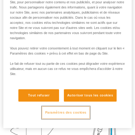
Site, pour personnaliser notre contenu et nos publicités, et pour analyser notre
liées à votre activité. Il peut en exister d’autres
trafic. Nous partageons également des informations, quant à votre navigation
que nous ne décrivons pas ici.
sur notre Site, avec nos partenaires analytiques, publicitaires et de réseaux
sociaux afin de personnaliser nos publicités. Dans le cas où vous les
acceptez, nos cookies et/ou technologies similaires ne sont actifs que sur
notre Site et ne vous suivront pas sur d’autres sites web. Les cookies et/ou
technologies similaires de nos partenaires vous suivront pendant toute votre
navigation.
Vous pouvez retirer votre consentement à tout moment en cliquant sur le lien «
Paramètres des cookies » prévu à cet effet en bas de page du Site.
Le fait de refuser tout ou partie de ces cookies peut dégrader votre expérience
utilisateur, mais en aucun cas ce refus ne vous empêchera d’accéder à notre
Site.
Tout refuser
Autoriser tous les cookies
Paramètres des cookies