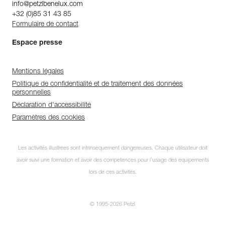
info@petzlbenelux.com
+32 (0)85 31 43 85
Formulaire de contact
Espace presse
Mentions légales
Politique de confidentialité et de traitement des données
personnelles
Déclaration d'accessibilité
Paramètres des cookies
Les activités illustrées sont intrinsèquement dangereuses. Chaque utilisateur doit
avoir suivi une formation et avoir des compétences pour l’usage des équipements
lors de ces activités.
© 1995-2026 Petzl