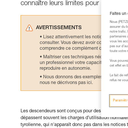
connaître leurs limites pour ne pas r
Faites un
Nous (PETZL 
assurer du b
AVERTISSEMENTS
notre trafic
Lisez attentivement les notices technique
partenaires 
vous les acc
consulter. Vous devez avoir compris les in
pas sur d’au
comprendre ce complément d’informations
toute votre 
Maîtriser ces techniques nécessite une f
Vous pouvez 
un professionnel votre capacité à refaire la
cet effet en
reproduire en autonomie.
Le fait de r
Nous donnons des exemples de techniques l
refus ne vou
nous ne décrivons pas ici.
Paramètr
Les descendeurs sont conçus pour des charges d’une
dépassent souvent les charges d’utilisation normales
tyrolienne, qui n'apparaît donc pas dans les notices