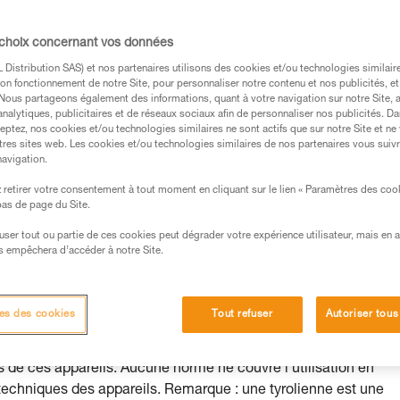
isquer de les dépasser.
 choix concernant vos données
Distribution SAS) et nos partenaires utilisons des cookies et/ou technologies similai
on fonctionnement de notre Site, pour personnaliser notre contenu et nos publicités, et
. Nous partageons également des informations, quant à votre navigation sur notre Site, 
s des produits utilisés dans ce conseil avant de le
analytiques, publicitaires et de réseaux sociaux afin de personnaliser nos publicités. Da
eptez, nos cookies et/ou technologies similaires ne sont actifs que sur notre Site et ne
formations de la notice technique pour pouvoir
tres sites web. Les cookies et/ou technologies similaires de nos partenaires vous suiv
.
navigation.
ormation et un entraînement spécifique. Validez avec
retirer votre consentement à tout moment en cliquant sur le lien « Paramètres des coo
 manipulation, seul, en toute sécurité, avant de la
 bas de page du Site.
efuser tout ou partie de ces cookies peut dégrader votre expérience utilisateur, mais en 
iées à votre activité. Il peut en exister d’autres que
s empêchera d’accéder à notre Site.
es des cookies
Tout refuser
Autoriser tous
 à deux personnes, les tensions atteignables en tyrolienne
 de ces appareils. Aucune norme ne couvre l'utilisation en
 techniques des appareils. Remarque : une tyrolienne est une