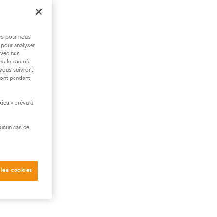
res pour nous
 pour analyser
avec nos
ns le cas où
 vous suivront
ront pendant
kies » prévu à
aucun cas ce
 les cookies