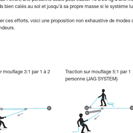
 de l’effort, une personne seule peut tracter 10 à 20 kg d’une m
s bien calés au sol et jusqu’à sa propre masse si le système lu
er ces efforts, voici une proposition non exhaustive de modes 
ndeurs.
r mouflage 3:1 par 1 à 2
Traction sur mouflage 5:1 par 1
personne (JAG SYSTEM)