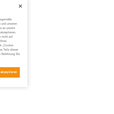
r
ngsgemäße
n und unseren
te an unsere
akzeptieren,
 nicht auf
Ihres
nk „Cookie-
es Teils dieser
e Ablehnung Sie
 akzeptieren