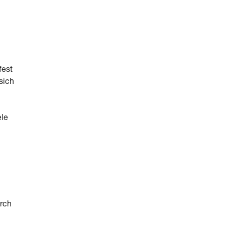
fest
sich
ele
urch