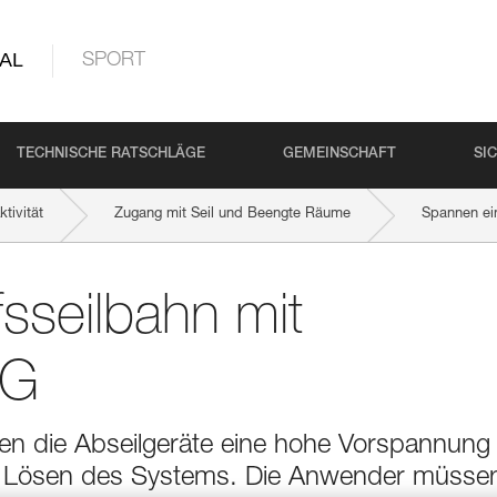
AL
SPORT
TECHNISCHE RATSCHLÄGE
GEMEINSCHAFT
SI
tivität
Zugang mit Seil und Beengte Räume
Spannen ei
fsseilbahn mit
IG
hen die Abseilgeräte eine hohe Vorspannung
das Lösen des Systems. Die Anwender müsse