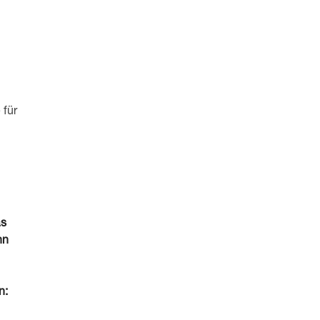
 für
as
hn
n: