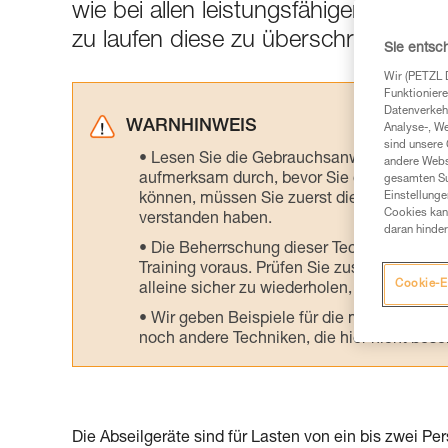
wie bei allen leistungsfähigen Syst
zu laufen diese zu überschreiten.
Sie entsc
Wir (PETZL 
Funktioniere
Datenverkehr
WARNHINWEIS
Analyse-, W
sind unsere 
Lesen Sie die Gebrauchsanweisungen der 
andere Webs
aufmerksam durch, bevor Sie diesen zu Ra
gesamten Sur
Einstellunge
können, müssen Sie zuerst die in der Gebr
Cookies kann
verstanden haben.
daran hinder
Die Beherrschung dieser Techniken setzt
Training voraus. Prüfen Sie zusammen mit e
Cookie-E
alleine sicher zu wiederholen, bevor Sie ih
Wir geben Beispiele für die mit Ihrer Akt
noch andere Techniken, die hier nicht bes
Die Abseilgeräte sind für Lasten von ein bis zwei Pe