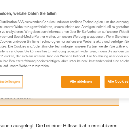
emen, deren Grenzen kennen, um nicht Gefah
heiden, welche Daten Sie teilen
Distribution SAS) verwenden Cookies und/oder ähnliche Technologien, um das ordnu
n unserer Website zu gewährleisten, unsere Inhalte und Anzeigen individuell zu gestalte
 zu analysieren. Wir geben auch Informationen über Ihr Surfverhalten auf unserer Websi
erbe- und Social-Media-Partner weiter, um unsere Werbung anzupassen. Wenn Sie diese 
Cookies und/oder ähnliche Technologien nur auf unserer Website aktiv und verfolgen Sie
Produkte, um die es in diesem Tech Tipp geht,
ites. Die Cookies und/oder ähnliche Technologien unserer Partner werden Sie während 
te ziehen. Um diese Zusatzinformationen verstehen zu
fens verfolgen. Sie können Ihre Einwilligung jederzeit widerrufen, indem Sie auf den Li
n“ klicken, der sich am unteren Rand der Website befindet. Die Ablehnung aller oder ein
auchsanweisung enthaltenen Informationen richtig
 Ihre Benutzererfahrung beeinträchtigen, aber unter keinen Umständen wird eine solch
n, auf unsere Website zuzugreifen.
 eine entsprechende Ausbildung und ein spezielles
inem Profi, ob Sie in der Lage sind, den Vorgang
instellungen
Alle ablehnen
Alle Cookies
n eigenständig durchführen.
ivität verbundenen Techniken. Möglicherweise gibt es
chrieben werden.
rsonen ausgelegt. Die bei einer Hilfsseilbahn erreichbaren