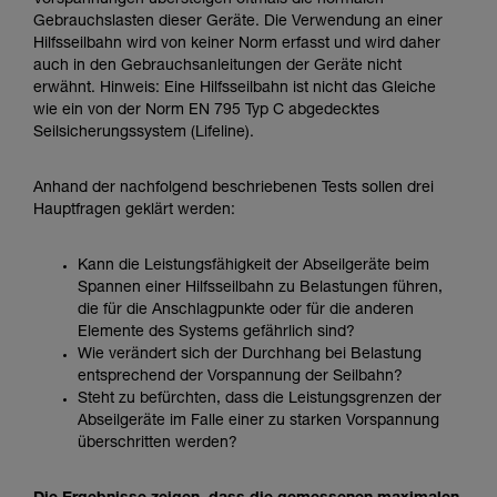
Vorspannungen übersteigen oftmals die normalen
der Gebrauchsanweisung enthaltenen
Gebrauchslasten dieser Geräte. Die Verwendung an einer
Informationen richtig verstanden haben.
Hilfsseilbahn wird von keiner Norm erfasst und wird daher
Die Beherrschung dieser Techniken setzt eine
auch in den Gebrauchsanleitungen der Geräte nicht
entsprechende Ausbildung und ein spezielles
erwähnt. Hinweis: Eine Hilfsseilbahn ist nicht das Gleiche
Training voraus. Prüfen Sie zusammen mit
wie ein von der Norm EN 795 Typ C abgedecktes
einem Profi, ob Sie in der Lage sind, den
Seilsicherungssystem (Lifeline).
Vorgang alleine sicher zu wiederholen, bevor
Sie ihn eigenständig durchführen.
Wir geben Beispiele für die mit Ihrer Aktivität
Anhand der nachfolgend beschriebenen Tests sollen drei
verbundenen Techniken. Möglicherweise gibt es
Hauptfragen geklärt werden:
noch andere Techniken, die hier nicht
beschrieben werden.
Kann die Leistungsfähigkeit der Abseilgeräte beim
Spannen einer Hilfsseilbahn zu Belastungen führen,
die für die Anschlagpunkte oder für die anderen
Elemente des Systems gefährlich sind?
Wie verändert sich der Durchhang bei Belastung
entsprechend der Vorspannung der Seilbahn?
Steht zu befürchten, dass die Leistungsgrenzen der
Abseilgeräte im Falle einer zu starken Vorspannung
überschritten werden?