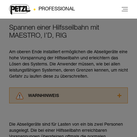
PROFESSIONAL
Spannen einer Hilfsseilbahn mit
MAESTRO, I’D, RIG
Am oberen Ende installiert ermöglichen die Abseilgeräte eine
hohe Vorspannung der Hilfsseilbahn und erleichtern das
Lösen des Systems. Die Anwender müssen, wie bei allen
leistungsfähigen Systemen, deren Grenzen kennen, um nicht
Gefahr zu laufen diese zu überschreiten.
WARNHINWEIS
Lesen Sie die Gebrauchsanweisungen der
Produkte, um die es in diesem Tech Tipp geht,
aufmerksam durch, bevor Sie diesen zu Rate
Die Abseilgeräte sind für Lasten von ein bis zwei Personen
ziehen. Um diese Zusatzinformationen
ausgelegt. Die bei einer Hilfsseilbahn erreichbaren
verstehen zu können, müssen Sie zuerst die in