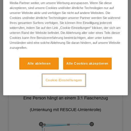
Media-Partner weiter, um unsere Werbung anzupassen. Wenn Sie diese
akzeptieren, sind unsere Cookies und/oder ähnliche Technologien nur auf
unserer Website aktiv und verfolgen Sie nicht auf andere Websites. Die
Cookies und/oder ähnliche Technologien unserer Partner werden Sie während
Ihres gesamten Surfens verfolgen. Sie können Ihre Einwilligung jederzeit
widerrufen, indem Sie auf den Link „Cookie-Einstellungen“ klicken, der sich am
unteren Rand der Website befindet. Die Ablehnung aller oder eines Teils dieser
Cookies kann Ihre Benutzererfahrung beeinträchtigen, aber unter keinen
Das Gewicht der Personen nutzende Systeme:
Umständen wird eine solche Ablehnung Sie daran hindern, auf unsere Website
zuzugreifen.
Der Vorteil dieser Systeme ist, dass sie von der Körperkraft
und der Ermüdung der Personen unabhängig sind und in
Alle ablehnen
Alle Cookies akzeptieren
verschiedenen Situationen wiederholbare Vorspannungen
ermöglichen.
Cookie-Einstellungen
Eine Person hängt an einem 3:1 Flaschenzug
(Umlenkung mit RESCUE-Umlenkrolle)