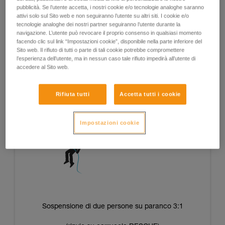
Il vantaggio di questi sistemi è che sono indipendenti dalla
pubblicità. Se l’utente accetta, i nostri cookie e/o tecnologie analoghe saranno
attivi solo sul Sito web e non seguiranno l’utente su altri siti. I cookie e/o
forza e dalla stanchezza degli operatori e consentono di
tecnologie analoghe dei nostri partner seguiranno l’utente durante la
ottenere tensioni ripetibili da una situazione all’altra.
navigazione. L’utente può revocare il proprio consenso in qualsiasi momento
facendo clic sul link “Impostazioni cookie”, disponibile nella parte inferiore del
Sito web. Il rifiuto di tutti o parte di tali cookie potrebbe compromettere
l’esperienza dell’utente, ma in nessun caso tale rifiuto impedirà all’utente di
accedere al Sito web.
Sospensione di una persona su paranco 3:1
(rinvio su carrucola RESCUE)
Rifiuta tutti
Accetta tutti i cookie
Impostazioni cookie
Sospensione di due persone su paranco 3:1