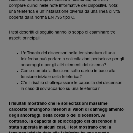
Nessuna norma copre l’utilizzo in teleferica, che non
formazione ed un addestramento specifico.
compare quindi nelle note informative dei dispositivi. Nota:
Verificate con un professionista la vostra
una teleferica è un’installazione diversa da una linea di vita
capacità di rifare la manovra, da soli, in piena
coperta dalla norma EN 795 tipo C.
sicurezza, prima di riprodurla autonomamente.
Forniamo esempi di tecniche relative alla vostra
attività. Ne possono esistere altre che non
I test descritti di seguito hanno lo scopo di esaminare tre
vengono qui descritte.
aspetti principali:
L’efficacia dei discensori nella tensionatura di una
teleferica può portare a sollecitazioni pericolose per gli
ancoraggi o per gli altri elementi del sistema?
Come cambia la flessione sotto carico in base alla
tensione iniziale della teleferica?
C’è il rischio di oltrepassare le capacità dei discensori
in caso di sovraccarico su una teleferica?
I risultati mostrano che le sollecitazioni massime
calcolate rimangono inferiori ai valori di danneggiamento
degli ancoraggi, della corda o dei discensori. Al
contrario, la capacità di sbloccaggio dei discensori è
stata superata in alcuni casi. I test mostrano che la