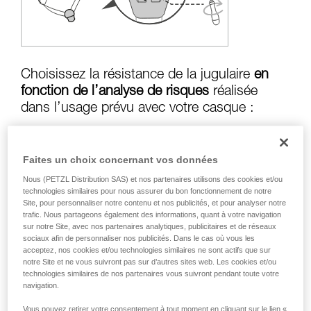
formation et un entraînement spécifique. Validez
avec un professionnel votre capacité à refaire
la manipulation, seul, en toute sécurité, avant
de la reproduire en autonomie.
Nous donnons des exemples de techniques
liées à votre activité. Il peut en exister d’autres
Choisissez la résistance de la jugulaire
en
que nous ne décrivons pas ici.
fonction de l’analyse de risques
réalisée
dans l’usage prévu avec votre casque :
Faites un choix concernant vos données
Risque de perte en cas de chute :
jugulaire
Nous (PETZL Distribution SAS) et nos partenaires utilisons des cookies et/ou
en position résistance supérieure à
50 kg
technologies similaires pour nous assurer du bon fonctionnement de notre
Site, pour personnaliser notre contenu et nos publicités, et pour analyser notre
trafic. Nous partageons également des informations, quant à votre navigation
sur notre Site, avec nos partenaires analytiques, publicitaires et de réseaux
Risque d’étranglement en cas d’accrochage
sociaux afin de personnaliser nos publicités. Dans le cas où vous les
du casque :
jugulaire en position résistance
acceptez, nos cookies et/ou technologies similaires ne sont actifs que sur
notre Site et ne vous suivront pas sur d’autres sites web. Les cookies et/ou
inférieure à
25 kg
technologies similaires de nos partenaires vous suivront pendant toute votre
navigation.
Vous pouvez retirer votre consentement à tout moment en cliquant sur le lien «