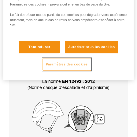
Paramètres des cookies » prévu à cet effet en bas de page du Site.
Attention, votre casque est livré en position
résistance supérieure à 50 kg.
Le fait de refuser tout ou partie de ces cookies peut dégrader votre expérience
utilisateur, mais en aucun cas ce refus ne vous empêchera d’accéder à notre
Site.
Par ailleurs, le choix de la résistance de la
jugulaire
détermine aussi la certification
de
Tout refuser
Autoriser tous les cookies
votre casque :
Paramètres des cookies
La norme
EN 12492 : 2012
(Norme casque d’escalade et d’alpinisme)