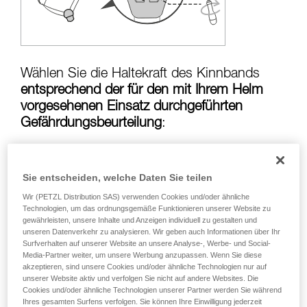
Die Beherrschung dieser Techniken setzt eine
entsprechende Ausbildung und ein spezielles
Training voraus. Prüfen Sie zusammen mit
einem Profi, ob Sie in der Lage sind, den
Vorgang alleine sicher zu wiederholen, bevor
Sie ihn eigenständig durchführen.
Wählen Sie die Haltekraft des Kinnbands
Wir geben Beispiele für die mit Ihrer Aktivität
entsprechend der für den mit Ihrem Helm
verbundenen Techniken. Möglicherweise gibt es
vorgesehenen Einsatz durchgeführten
noch andere Techniken, die hier nicht
Gefährdungsbeurteilung
:
beschrieben werden.
Sie entscheiden, welche Daten Sie teilen
Risiko, dass der Helm bei einem Sturz vom
Kopf gerissen wird:
Haltekraft des Kinnbands
Wir (PETZL Distribution SAS) verwenden Cookies und/oder ähnliche
in der Position über
50 kg
Technologien, um das ordnungsgemäße Funktionieren unserer Website zu
gewährleisten, unsere Inhalte und Anzeigen individuell zu gestalten und
unseren Datenverkehr zu analysieren. Wir geben auch Informationen über Ihr
Surfverhalten auf unserer Website an unsere Analyse-, Werbe- und Social-
Media-Partner weiter, um unsere Werbung anzupassen. Wenn Sie diese
Strangulationsrisiko, wenn sich der Helm
akzeptieren, sind unsere Cookies und/oder ähnliche Technologien nur auf
verfängt:
Haltekraft des Kinnbands in der
unserer Website aktiv und verfolgen Sie nicht auf andere Websites. Die
Cookies und/oder ähnliche Technologien unserer Partner werden Sie während
Position unter
25 kg
Ihres gesamten Surfens verfolgen. Sie können Ihre Einwilligung jederzeit