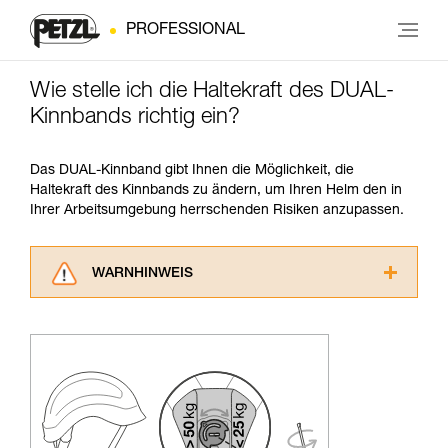
PROFESSIONAL
Wie stelle ich die Haltekraft des DUAL-
Kinnbands richtig ein?
Das DUAL-Kinnband gibt Ihnen die Möglichkeit, die
Haltekraft des Kinnbands zu ändern, um Ihren Helm den in
Ihrer Arbeitsumgebung herrschenden Risiken anzupassen.
WARNHINWEIS
Lesen Sie die Gebrauchsanweisungen der
Produkte, um die es in diesem Tech Tipp geht,
aufmerksam durch, bevor Sie diesen zu Rate
ziehen. Um diese Zusatzinformationen
verstehen zu können, müssen Sie zuerst die in
der Gebrauchsanweisung enthaltenen
Informationen richtig verstanden haben.