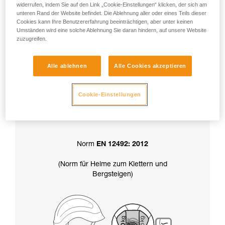
widerrufen, indem Sie auf den Link „Cookie-Einstellungen“ klicken, der sich am
unteren Rand der Website befindet. Die Ablehnung aller oder eines Teils dieser
Cookies kann Ihre Benutzererfahrung beeinträchtigen, aber unter keinen
Achtung: Ihr Helm wird in der Position
Umständen wird eine solche Ablehnung Sie daran hindern, auf unsere Website
zuzugreifen.
„Haltekraft über 50 kg“ geliefert.
Alle ablehnen
Alle Cookies akzeptieren
Die Wahl der Haltekraft des Kinnbands
Cookie-Einstellungen
bestimmt auch die Zertifizierung
Ihres Helms:
Norm
EN 12492: 2012
(Norm für Helme zum Klettern und
Bergsteigen)