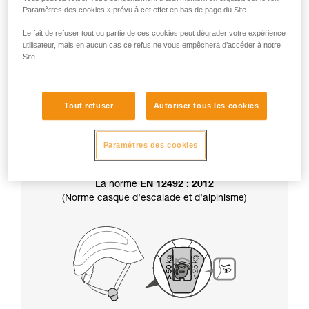
Paramètres des cookies » prévu à cet effet en bas de page du Site.
Attention, votre casque est livré en position
résistance supérieure à 50 kg.
Le fait de refuser tout ou partie de ces cookies peut dégrader votre expérience
utilisateur, mais en aucun cas ce refus ne vous empêchera d’accéder à notre
Site.
Par ailleurs, le choix de la résistance de la
jugulaire
détermine aussi la certification
de
Tout refuser
Autoriser tous les cookies
votre casque :
Paramètres des cookies
La norme
EN 12492 : 2012
(Norme casque d’escalade et d’alpinisme)