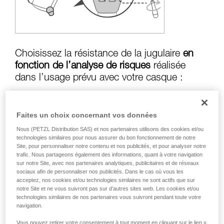
formation et un entraînement spécifique. Validez
avec un professionnel votre capacité à refaire
la manipulation, seul, en toute sécurité, avant
de la reproduire en autonomie.
Nous donnons des exemples de techniques
liées à votre activité. Il peut en exister d’autres
Choisissez la résistance de la jugulaire
en
que nous ne décrivons pas ici.
fonction de l’analyse de risques
réalisée
dans l’usage prévu avec votre casque :
Faites un choix concernant vos données
Risque de perte en cas de chute :
jugulaire
Nous (PETZL Distribution SAS) et nos partenaires utilisons des cookies et/ou
en position résistance supérieure à
50 kg
technologies similaires pour nous assurer du bon fonctionnement de notre
Site, pour personnaliser notre contenu et nos publicités, et pour analyser notre
trafic. Nous partageons également des informations, quant à votre navigation
sur notre Site, avec nos partenaires analytiques, publicitaires et de réseaux
Risque d’étranglement en cas d’accrochage
sociaux afin de personnaliser nos publicités. Dans le cas où vous les
du casque :
jugulaire en position résistance
acceptez, nos cookies et/ou technologies similaires ne sont actifs que sur
notre Site et ne vous suivront pas sur d’autres sites web. Les cookies et/ou
inférieure à
25 kg
technologies similaires de nos partenaires vous suivront pendant toute votre
navigation.
Vous pouvez retirer votre consentement à tout moment en cliquant sur le lien «