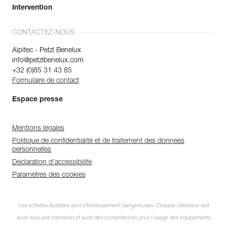
Intervention
CONTACTEZ-NOUS
Alpitec - Petzl Benelux
info@petzlbenelux.com
+32 (0)85 31 43 85
Formulaire de contact
Espace presse
Mentions légales
Politique de confidentialité et de traitement des données
personnelles
Déclaration d'accessibilité
Paramètres des cookies
Les activités illustrées sont intrinsèquement dangereuses. Chaque utilisateur doit
avoir suivi une formation et avoir des compétences pour l’usage des équipements