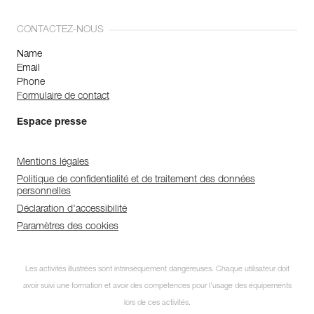
CONTACTEZ-NOUS
Name
Email
Phone
Formulaire de contact
Espace presse
Mentions légales
Politique de confidentialité et de traitement des données
personnelles
Déclaration d'accessibilité
Paramètres des cookies
Les activités illustrées sont intrinsèquement dangereuses. Chaque utilisateur doit
avoir suivi une formation et avoir des compétences pour l’usage des équipements
lors de ces activités.