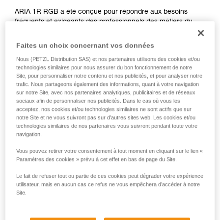
ARIA 1R RGB a été conçue pour répondre aux besoins
fréquents et exigeants des professionnels des métiers du
spectacle, de la maintenance et de l'artisanat. Ultra
compacte, robuste, étanche à l'eau et à la poussière, elle
Faites un choix concernant vos données
s'adapte à de nombreuses conditions de travail.
Nous (PETZL Distribution SAS) et nos partenaires utilisons des cookies et/ou
Rechargeable, ARIA 1R RGB est livrée avec la batterie
technologies similaires pour nous assurer du bon fonctionnement de notre
rechargeable CORE. Elle est aussi compatible avec trois
Site, pour personnaliser notre contenu et nos publicités, et pour analyser notre
piles, grâce à la construction HYBRID CONCEPT. Facile
trafic. Nous partageons également des informations, quant à votre navigation
d'utilisation, elle possède un seul bouton pour accéder à
sur notre Site, avec nos partenaires analytiques, publicitaires et de réseaux
toutes les fonctionnalités de la lampe. Son faisceau large et
sociaux afin de personnaliser nos publicités. Dans le cas où vous les
acceptez, nos cookies et/ou technologies similaires ne sont actifs que sur
homogène offre un éclairage de proximité confortable. Sa
notre Site et ne vous suivront pas sur d’autres sites web. Les cookies et/ou
fonction d'éclairage rouge/vert/bleu préserve la vision dans
technologies similaires de nos partenaires vous suivront pendant toute votre
l'obscurité et garantit la discrétion quand elle est nécessaire.
navigation.
Pratique, elle peut se porter sur la tête, autour du cou et sur
tout type de casques, grâce aux fixations disponibles en
Vous pouvez retirer votre consentement à tout moment en cliquant sur le lien «
accessoires.
Paramètres des cookies » prévu à cet effet en bas de page du Site.
Le fait de refuser tout ou partie de ces cookies peut dégrader votre expérience
utilisateur, mais en aucun cas ce refus ne vous empêchera d’accéder à notre
Site.
Gamme ARIA