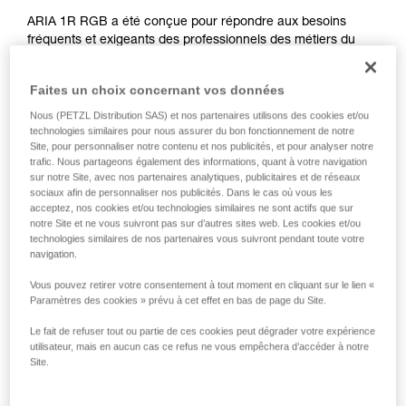
ARIA 1R RGB a été conçue pour répondre aux besoins
fréquents et exigeants des professionnels des métiers du
spectacle, de la maintenance et de l'artisanat. Ultra
compacte, robuste, étanche à l'eau et à la poussière, elle
Faites un choix concernant vos données
s'adapte à de nombreuses conditions de travail.
Rechargeable, ARIA 1R RGB est livrée avec la batterie
Nous (PETZL Distribution SAS) et nos partenaires utilisons des cookies et/ou
rechargeable CORE. Elle est aussi compatible avec trois
technologies similaires pour nous assurer du bon fonctionnement de notre
Site, pour personnaliser notre contenu et nos publicités, et pour analyser notre
piles, grâce à la construction HYBRID CONCEPT. Facile
trafic. Nous partageons également des informations, quant à votre navigation
d'utilisation, elle possède un seul bouton pour accéder à
sur notre Site, avec nos partenaires analytiques, publicitaires et de réseaux
toutes les fonctionnalités de la lampe. Son faisceau large et
sociaux afin de personnaliser nos publicités. Dans le cas où vous les
homogène offre un éclairage de proximité confortable. Sa
acceptez, nos cookies et/ou technologies similaires ne sont actifs que sur
fonction d'éclairage rouge/vert/bleu préserve la vision dans
notre Site et ne vous suivront pas sur d’autres sites web. Les cookies et/ou
technologies similaires de nos partenaires vous suivront pendant toute votre
l'obscurité et garantit la discrétion quand elle est nécessaire.
navigation.
Pratique, elle peut se porter sur la tête, autour du cou et sur
tout type de casques, grâce aux fixations disponibles en
Vous pouvez retirer votre consentement à tout moment en cliquant sur le lien «
accessoires.
Paramètres des cookies » prévu à cet effet en bas de page du Site.
Le fait de refuser tout ou partie de ces cookies peut dégrader votre expérience
Achetez en ligne
utilisateur, mais en aucun cas ce refus ne vous empêchera d’accéder à notre
Site.
Gamme ARIA